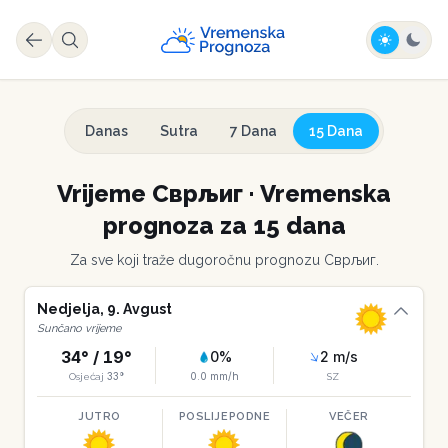
Danas
Sutra
7 Dana
15 Dana
Vrijeme
Сврљиг
·
Vremenska
prognoza za 15 dana
Za sve koji traže dugoročnu prognozu
Сврљиг
.
Nedjelja
,
9
.
Avgust
Sunčano vrijeme
34
° /
19
°
0
%
2
m/s
33
°
0.0
mm/h
Osjećaj
SZ
JUTRO
POSLIJEPODNE
VEČER