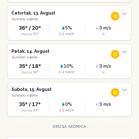
Četvrtak
,
13
.
Avgust
Sunčano vrijeme
36
° /
20
°
5
%
3
m/s
35
°
0.2
mm/h
Osjećaj
SI
Petak
,
14
.
Avgust
Sunčano vrijeme
35
° /
18
°
10
%
3
m/s
34
°
0.4
mm/h
Osjećaj
SI
Subota
,
15
.
Avgust
Sunčano vrijeme
35
° /
17
°
0
%
3
m/s
33
°
0.2
mm/h
Osjećaj
I
DRUGA SEDMICA