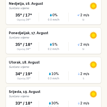
Nedjelja
,
16
.
Avgust
Sunčano vrijeme
35
° /
17
°
0
%
2
m/s
34
°
0.0
mm/h
Osjećaj
SI
Ponedjeljak
,
17
.
Avgust
Sunčano vrijeme
35
° /
18
°
5
%
2
m/s
34
°
0.2
mm/h
Osjećaj
SI
Utorak
,
18
.
Avgust
Sunčano vrijeme
34
° /
19
°
10
%
2
m/s
33
°
0.3
mm/h
Osjećaj
S
Srijeda
,
19
.
Avgust
Sunčano vrijeme
33
° /
18
°
30
%
2
m/s