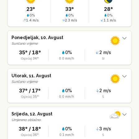
23
°
33
°
28
°
0
%
0
%
0
%
1.4
m/s
2.3
m/s
1.1
m/s
Ponedjeljak
,
10
.
Avgust
Sunčano vrijeme
35
° /
18
°
0
%
2
m/s
34
°
0.0
mm/h
Osjećaj
SI
Utorak
,
11
.
Avgust
Sunčano vrijeme
37
° /
17
°
0
%
2
m/s
35
°
0.0
mm/h
Osjećaj
S
Srijeda
,
12
.
Avgust
Umjereno oblačno
38
° /
18
°
0
%
3
m/s
36
°
0.1
mm/h
Osjećaj
S