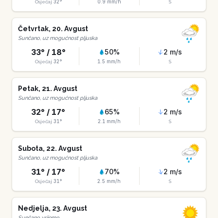
32
°
0.9
mm/h
Osjećaj
S
Četvrtak
,
20
.
Avgust
Sunčano, uz mogućnost pljuska
33
° /
18
°
50
%
2
m/s
32
°
1.5
mm/h
Osjećaj
S
Petak
,
21
.
Avgust
Sunčano, uz mogućnost pljuska
32
° /
17
°
65
%
2
m/s
31
°
2.1
mm/h
Osjećaj
S
Subota
,
22
.
Avgust
Sunčano, uz mogućnost pljuska
31
° /
17
°
70
%
2
m/s
31
°
2.5
mm/h
Osjećaj
S
Nedjelja
,
23
.
Avgust
Sunčano vrijeme