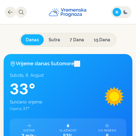
Danas
Sutra
7 Dana
15 Dana
Vrijeme danas
Sutomore
Subota, 8. Avgust
33
°
Sunčano vrijeme
37
°
Osjećaj
VJETAR
VLAŽNOST
UV INDEKS
3 m/s
53%
8