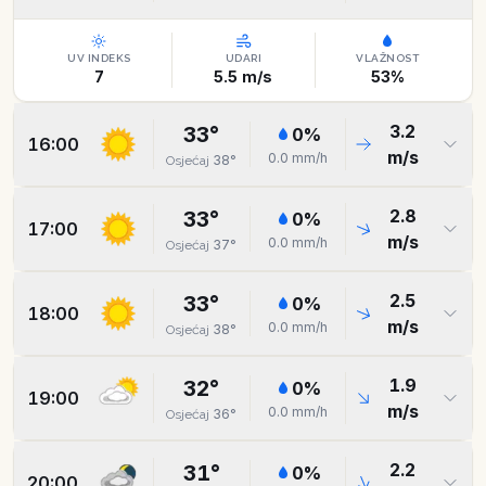
UV INDEKS
UDARI
VLAŽNOST
7
5.5
m/s
53
%
3.2
33
°
0
%
16:00
m/s
0.0
mm/h
38
°
Osjećaj
2.8
33
°
0
%
17:00
m/s
0.0
mm/h
37
°
Osjećaj
2.5
33
°
0
%
18:00
m/s
0.0
mm/h
38
°
Osjećaj
1.9
32
°
0
%
19:00
m/s
0.0
mm/h
36
°
Osjećaj
2.2
31
°
0
%
20:00