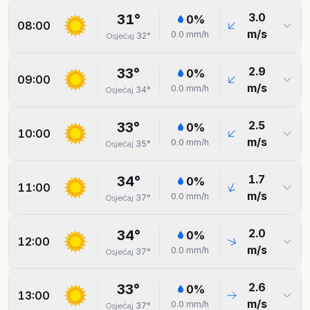
3.0
31
°
0
%
08:00
m/s
0.0
mm/h
32
°
Osjećaj
2.9
33
°
0
%
09:00
m/s
0.0
mm/h
34
°
Osjećaj
2.5
33
°
0
%
10:00
m/s
0.0
mm/h
35
°
Osjećaj
1.7
34
°
0
%
11:00
m/s
0.0
mm/h
37
°
Osjećaj
2.0
34
°
0
%
12:00
m/s
0.0
mm/h
37
°
Osjećaj
2.6
33
°
0
%
13:00
m/s
0.0
mm/h
37
°
Osjećaj