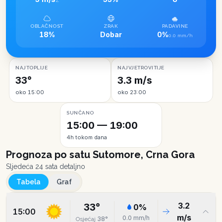
Z
OBLAČNOST
ZRAK
PADAVINE
18%
Dobar
0%
0.0 mm/h
NAJTOPLIJE
NAJVJETROVITIJE
33°
3.3 m/s
oko 15:00
oko 23:00
SUNČANO
15:00 — 19:00
4h tokom dana
Prognoza po satu
Sutomore, Crna Gora
Sljedeća 24 sata detaljno
Tabela
Graf
3.2
33
°
0
%
15:00
m/s
0.0
mm/h
38
°
Osjećaj