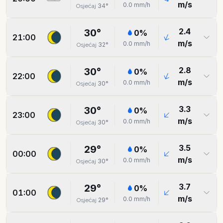
m/s
0.0
mm/h
34
°
Osjećaj
2.4
30
°
0
%
21:00
m/s
0.0
mm/h
32
°
Osjećaj
2.8
30
°
0
%
22:00
m/s
0.0
mm/h
30
°
Osjećaj
3.3
30
°
0
%
23:00
m/s
0.0
mm/h
30
°
Osjećaj
3.5
29
°
0
%
00:00
m/s
0.0
mm/h
30
°
Osjećaj
3.7
29
°
0
%
01:00
m/s
0.0
mm/h
29
°
Osjećaj