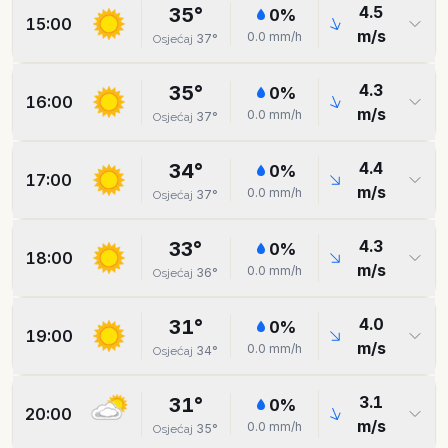
4.5
35
°
0
%
15:00
m/s
0.0
mm/h
37
°
Osjećaj
4.3
35
°
0
%
16:00
m/s
0.0
mm/h
37
°
Osjećaj
4.4
34
°
0
%
17:00
m/s
0.0
mm/h
37
°
Osjećaj
4.3
33
°
0
%
18:00
m/s
0.0
mm/h
36
°
Osjećaj
4.0
31
°
0
%
19:00
m/s
0.0
mm/h
34
°
Osjećaj
3.1
31
°
0
%
20:00
m/s
0.0
mm/h
35
°
Osjećaj