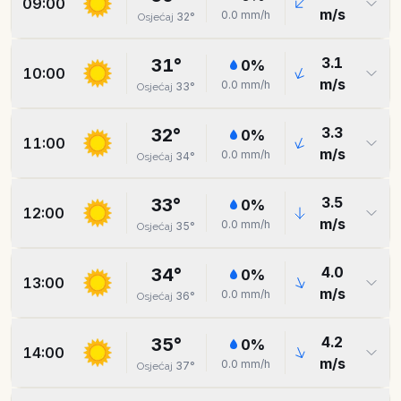
09:00
m/s
0.0
mm/h
32
°
Osjećaj
3.1
31
°
0
%
10:00
m/s
0.0
mm/h
33
°
Osjećaj
3.3
32
°
0
%
11:00
m/s
0.0
mm/h
34
°
Osjećaj
3.5
33
°
0
%
12:00
m/s
0.0
mm/h
35
°
Osjećaj
4.0
34
°
0
%
13:00
m/s
0.0
mm/h
36
°
Osjećaj
4.2
35
°
0
%
14:00
m/s
0.0
mm/h
37
°
Osjećaj