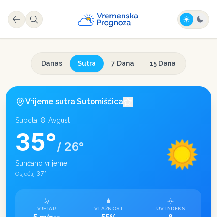
Danas
Sutra
7 Dana
15 Dana
Vrijeme sutra
Sutomišćica
Subota, 8. Avgust
35
°
/
26
°
Sunčano vrijeme
37
°
Osjećaj
VJETAR
VLAŽNOST
UV INDEKS
5 m/s
55%
8