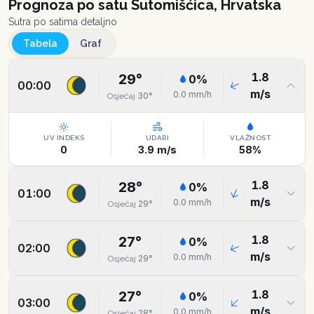
Prognoza po satu
Sutomišćica, Hrvatska
Sutra po satima detaljno
Tabela
Graf
1.8
29
°
0
%
00:00
m/s
0.0
mm/h
30
°
Osjećaj
UV INDEKS
UDARI
VLAŽNOST
0
3.9
m/s
58
%
1.8
28
°
0
%
01:00
m/s
0.0
mm/h
29
°
Osjećaj
1.8
27
°
0
%
02:00
m/s
0.0
mm/h
29
°
Osjećaj
1.8
27
°
0
%
03:00
m/s
0.0
mm/h
28
°
Osjećaj