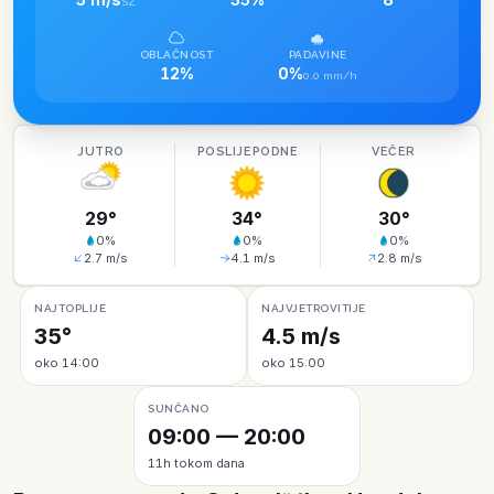
SZ
OBLAČNOST
PADAVINE
12%
0%
0.0 mm/h
JUTRO
POSLIJEPODNE
VEČER
29
°
34
°
30
°
0
%
0
%
0
%
2.7
m/s
4.1
m/s
2.8
m/s
NAJTOPLIJE
NAJVJETROVITIJE
35°
4.5 m/s
oko 14:00
oko 15:00
SUNČANO
09:00 — 20:00
11h tokom dana