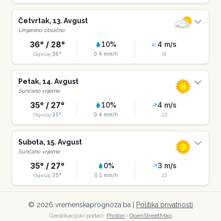
Četvrtak
,
13
.
Avgust
Umjereno oblačno
36
° /
28
°
10
%
4
m/s
36
°
0.4
mm/h
Osjećaj
SI
Petak
,
14
.
Avgust
Sunčano vrijeme
35
° /
27
°
10
%
4
m/s
35
°
0.4
mm/h
Osjećaj
JZ
Subota
,
15
.
Avgust
Sunčano vrijeme
35
° /
27
°
0
%
3
m/s
35
°
0.1
mm/h
Osjećaj
JZ
©
2026
vremenskaprognoza.ba |
Politika privatnosti
Geolokacijski podaci:
Photon
i
OpenStreetMap