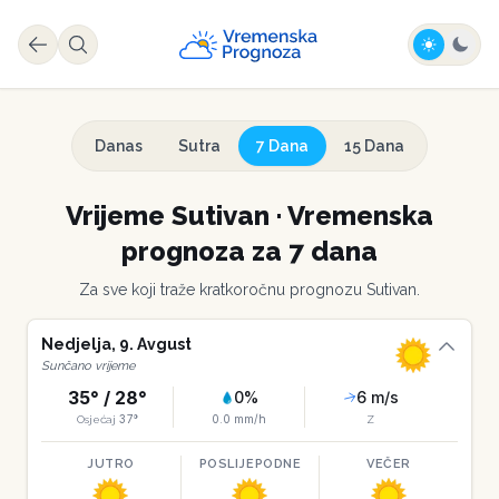
Danas
Sutra
7 Dana
15 Dana
Vrijeme
Sutivan
·
Vremenska
prognoza za 7 dana
Za sve koji traže kratkoročnu prognozu
Sutivan
.
Nedjelja
,
9
.
Avgust
Sunčano vrijeme
35
° /
28
°
0
%
6
m/s
37
°
0.0
mm/h
Osjećaj
Z
JUTRO
POSLIJEPODNE
VEČER