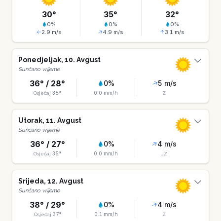
30
°
35
°
32
°
0
%
0
%
0
%
2.9
m/s
4.9
m/s
3.1
m/s
Ponedjeljak
,
10
.
Avgust
Sunčano vrijeme
36
° /
28
°
0
%
5
m/s
35
°
0.0
mm/h
Osjećaj
Z
Utorak
,
11
.
Avgust
Sunčano vrijeme
36
° /
27
°
0
%
4
m/s
35
°
0.0
mm/h
Osjećaj
JZ
Srijeda
,
12
.
Avgust
Sunčano vrijeme
38
° /
29
°
0
%
4
m/s
37
°
0.1
mm/h
Osjećaj
Z