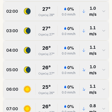
1.0
27
°
0
%
02:00
m/s
0.0
mm/h
28
°
Osjećaj
1.1
27
°
0
%
03:00
m/s
0.0
mm/h
27
°
Osjećaj
1.1
26
°
0
%
04:00
m/s
0.0
mm/h
27
°
Osjećaj
1.0
26
°
0
%
05:00
m/s
0.0
mm/h
27
°
Osjećaj
1.1
25
°
0
%
06:00
m/s
0.0
mm/h
26
°
Osjećaj
0.8
26
°
0
%
07:00
m/s
0.0
mm/h