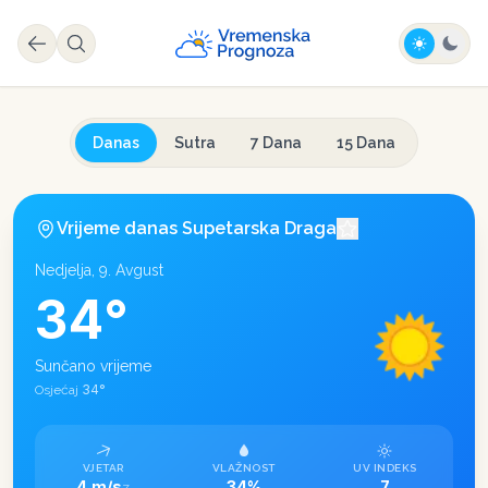
Danas
Sutra
7 Dana
15 Dana
Vrijeme danas
Supetarska Draga
Nedjelja, 9. Avgust
34
°
Sunčano vrijeme
34
°
Osjećaj
VJETAR
VLAŽNOST
UV INDEKS
4 m/s
34%
7