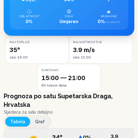
Z
OBLAČNOST
ZRAK
PADAVINE
0%
Umjeren
0%
0.0 mm/h
NAJTOPLIJE
NAJVJETROVITIJE
35°
3.9 m/s
oko 16:00
oko 15:00
SUNČANO
15:00 — 21:00
6h tokom dana
Prognoza po satu
Supetarska Draga,
Hrvatska
Sljedeća 24 sata detaljno
Tabela
Graf
3.9
34
°
0
%