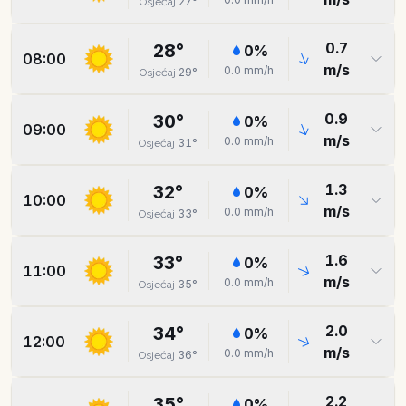
27
°
Osjećaj
0.7
28
°
0
%
08:00
m/s
0.0
mm/h
29
°
Osjećaj
0.9
30
°
0
%
09:00
m/s
0.0
mm/h
31
°
Osjećaj
1.3
32
°
0
%
10:00
m/s
0.0
mm/h
33
°
Osjećaj
1.6
33
°
0
%
11:00
m/s
0.0
mm/h
35
°
Osjećaj
2.0
34
°
0
%
12:00
m/s
0.0
mm/h
36
°
Osjećaj
2.2
35
°
0
%