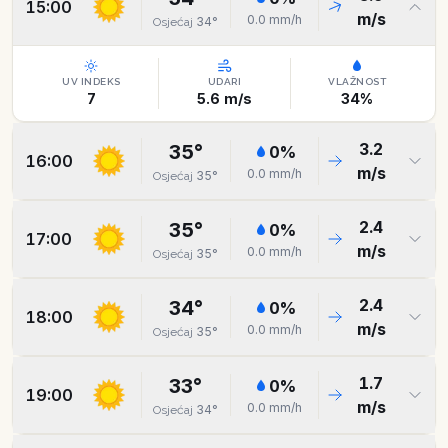
15:00
m/s
0.0
mm/h
34
°
Osjećaj
UV INDEKS
UDARI
VLAŽNOST
7
5.6
m/s
34
%
3.2
35
°
0
%
16:00
m/s
0.0
mm/h
35
°
Osjećaj
2.4
35
°
0
%
17:00
m/s
0.0
mm/h
35
°
Osjećaj
2.4
34
°
0
%
18:00
m/s
0.0
mm/h
35
°
Osjećaj
1.7
33
°
0
%
19:00
m/s
0.0
mm/h
34
°
Osjećaj