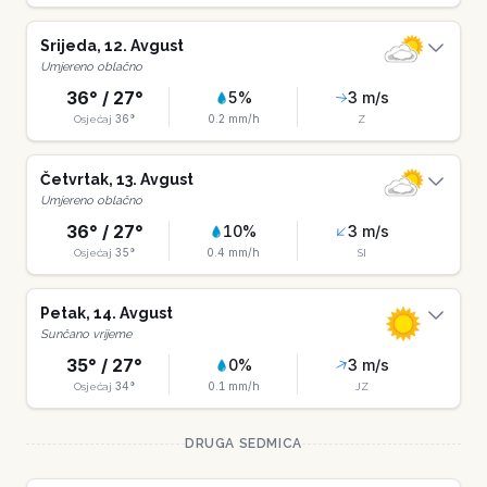
Srijeda
,
12
.
Avgust
Umjereno oblačno
36
° /
27
°
5
%
3
m/s
36
°
0.2
mm/h
Osjećaj
Z
Četvrtak
,
13
.
Avgust
Umjereno oblačno
36
° /
27
°
10
%
3
m/s
35
°
0.4
mm/h
Osjećaj
SI
Petak
,
14
.
Avgust
Sunčano vrijeme
35
° /
27
°
0
%
3
m/s
34
°
0.1
mm/h
Osjećaj
JZ
DRUGA SEDMICA