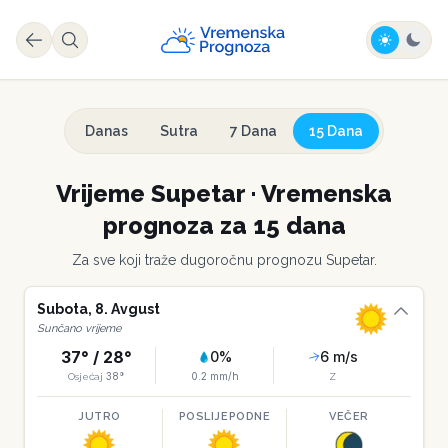
Danas
Sutra
7 Dana
15 Dana
Vrijeme
Supetar
·
Vremenska
prognoza za 15 dana
Za sve koji traže dugoročnu prognozu
Supetar
.
Subota
,
8
.
Avgust
Sunčano vrijeme
37
° /
28
°
0
%
6
m/s
38
°
0.2
mm/h
Osjećaj
Z
JUTRO
POSLIJEPODNE
VEČER