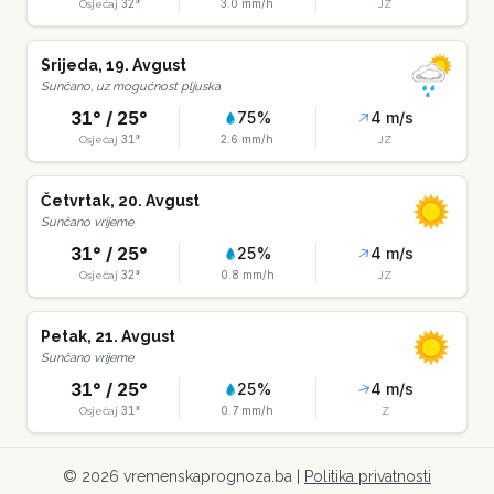
32
°
3.0
mm/h
Osjećaj
JZ
Srijeda
,
19
.
Avgust
Sunčano, uz mogućnost pljuska
31
° /
25
°
75
%
4
m/s
31
°
2.6
mm/h
Osjećaj
JZ
Četvrtak
,
20
.
Avgust
Sunčano vrijeme
31
° /
25
°
25
%
4
m/s
32
°
0.8
mm/h
Osjećaj
JZ
Petak
,
21
.
Avgust
Sunčano vrijeme
31
° /
25
°
25
%
4
m/s
31
°
0.7
mm/h
Osjećaj
Z
©
2026
vremenskaprognoza.ba |
Politika privatnosti