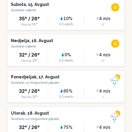
Subota
,
15
.
Avgust
Sunčano vrijeme
35
° /
26
°
10
%
4
m/s
35
°
0.3
mm/h
Osjećaj
JZ
Nedjelja
,
16
.
Avgust
Sunčano vrijeme
32
° /
26
°
0
%
4
m/s
32
°
0.2
mm/h
Osjećaj
JZ
Ponedjeljak
,
17
.
Avgust
Sunčano, uz mogućnost pljuska
32
° /
26
°
65
%
4
m/s
32
°
2.1
mm/h
Osjećaj
J
Utorak
,
18
.
Avgust
Sunčano, uz mogućnost pljuska
32
° /
26
°
75
%
4
m/s