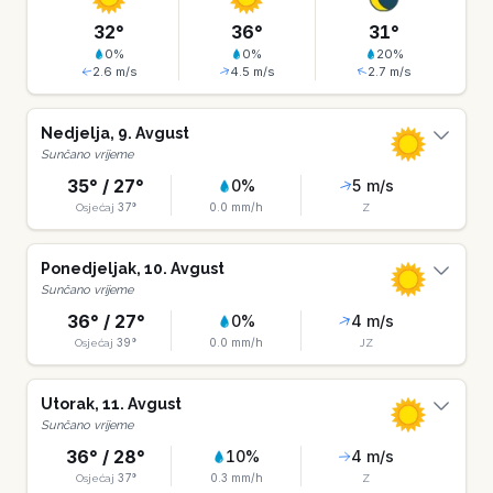
32
°
36
°
31
°
0
%
0
%
20
%
2.6
m/s
4.5
m/s
2.7
m/s
Nedjelja
,
9
.
Avgust
Sunčano vrijeme
35
° /
27
°
0
%
5
m/s
37
°
0.0
mm/h
Osjećaj
Z
Ponedjeljak
,
10
.
Avgust
Sunčano vrijeme
36
° /
27
°
0
%
4
m/s
39
°
0.0
mm/h
Osjećaj
JZ
Utorak
,
11
.
Avgust
Sunčano vrijeme
36
° /
28
°
10
%
4
m/s
37
°
0.3
mm/h
Osjećaj
Z