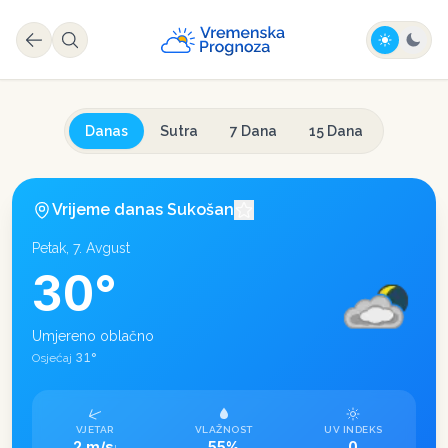
Danas
Sutra
7 Dana
15 Dana
Vrijeme danas
Sukošan
Petak, 7. Avgust
30
°
Umjereno oblačno
31
°
Osjećaj
VJETAR
VLAŽNOST
UV INDEKS
2 m/s
55%
0