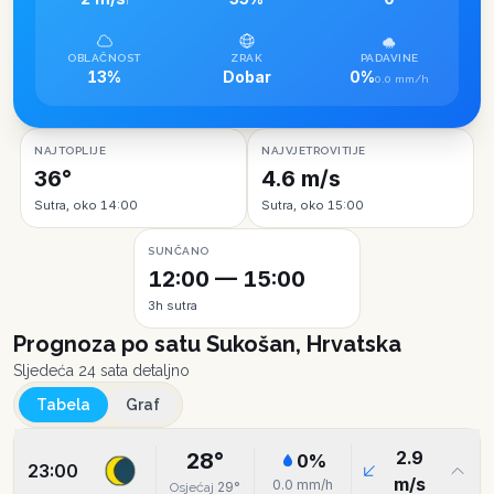
I
OBLAČNOST
ZRAK
PADAVINE
13%
Dobar
0%
0.0 mm/h
NAJTOPLIJE
NAJVJETROVITIJE
36°
4.6 m/s
Sutra, oko 14:00
Sutra, oko 15:00
SUNČANO
12:00 — 15:00
3h sutra
Prognoza po satu
Sukošan, Hrvatska
Sljedeća 24 sata detaljno
Tabela
Graf
2.9
28
°
0
%
23:00
m/s
0.0
mm/h
29
°
Osjećaj