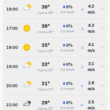
4.2
36
°
0
%
16:00
m/s
0.0
mm/h
36
°
Osjećaj
4.3
36
°
0
%
17:00
m/s
0.0
mm/h
36
°
Osjećaj
4.1
35
°
0
%
18:00
m/s
0.0
mm/h
35
°
Osjećaj
3.1
33
°
0
%
19:00
m/s
0.0
mm/h
33
°
Osjećaj
2.8
31
°
0
%
20:00
m/s
0.0
mm/h
31
°
Osjećaj
2.5
29
°
0
%
21:00
m/s
0.0
mm/h
30
°
Osjećaj