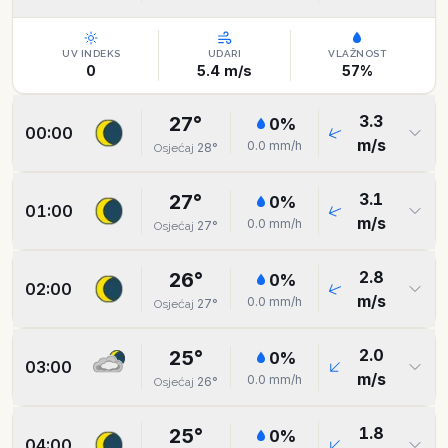
UV INDEKS
UDARI
VLAŽNOST
0
5.4
m/s
57
%
3.3
27
°
0
%
00:00
m/s
0.0
mm/h
28
°
Osjećaj
3.1
27
°
0
%
01:00
m/s
0.0
mm/h
27
°
Osjećaj
2.8
26
°
0
%
02:00
m/s
0.0
mm/h
27
°
Osjećaj
2.0
25
°
0
%
03:00
m/s
0.0
mm/h
26
°
Osjećaj
1.8
25
°
0
%
04:00