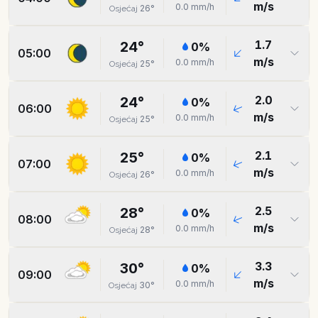
m/s
0.0
mm/h
26
°
Osjećaj
1.7
24
°
0
%
05:00
m/s
0.0
mm/h
25
°
Osjećaj
2.0
24
°
0
%
06:00
m/s
0.0
mm/h
25
°
Osjećaj
2.1
25
°
0
%
07:00
m/s
0.0
mm/h
26
°
Osjećaj
2.5
28
°
0
%
08:00
m/s
0.0
mm/h
28
°
Osjećaj
3.3
30
°
0
%
09:00
m/s
0.0
mm/h
30
°
Osjećaj