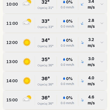
3.4
32
°
0
%
10:00
m/s
0.0
mm/h
31
°
Osjećaj
2.8
33
°
0
%
11:00
m/s
0.0
mm/h
33
°
Osjećaj
3.2
34
°
0
%
12:00
m/s
0.0
mm/h
35
°
Osjećaj
3.0
35
°
0
%
13:00
m/s
0.0
mm/h
36
°
Osjećaj
4.0
36
°
0
%
14:00
m/s
0.0
mm/h
36
°
Osjećaj
4.6
36
°
0
%
15:00
m/s
0.0
mm/h
36
°
Osjećaj