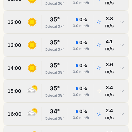
m/s
0.0
mm/h
36
°
Osjećaj
3.8
35
°
0
%
12:00
m/s
0.0
mm/h
37
°
Osjećaj
4.1
35
°
0
%
13:00
m/s
0.0
mm/h
37
°
Osjećaj
3.6
35
°
0
%
14:00
m/s
0.0
mm/h
39
°
Osjećaj
3.4
35
°
0
%
15:00
m/s
0.0
mm/h
38
°
Osjećaj
2.4
34
°
0
%
16:00
m/s
0.0
mm/h
38
°
Osjećaj