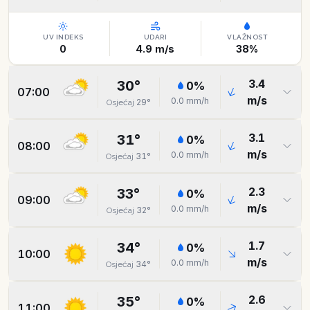
UV INDEKS
UDARI
VLAŽNOST
0
4.9
m/s
38
%
3.4
30
°
0
%
07:00
m/s
0.0
mm/h
29
°
Osjećaj
3.1
31
°
0
%
08:00
m/s
0.0
mm/h
31
°
Osjećaj
2.3
33
°
0
%
09:00
m/s
0.0
mm/h
32
°
Osjećaj
1.7
34
°
0
%
10:00
m/s
0.0
mm/h
34
°
Osjećaj
2.6
35
°
0
%
11:00