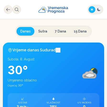
Danas
Sutra
7 Dana
15 Dana
Vrijeme danas
Suđurađ
Subota, 8. Avgust
30
°
Umjereno oblačno
30
°
Osjećaj
VJETAR
VLAŽNOST
UV INDEKS
3 m/s
38%
0