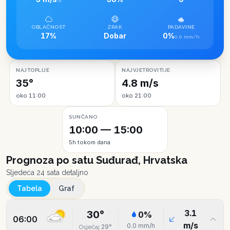
SI
OBLAČNOST
ZRAK
PADAVINE
17%
Dobar
0%
0.0 mm/h
NAJTOPLIJE
NAJVJETROVITIJE
35°
4.8 m/s
oko 11:00
oko 21:00
SUNČANO
10:00 — 15:00
5h tokom dana
Prognoza po satu
Suđurađ, Hrvatska
Sljedeća 24 sata detaljno
Tabela
Graf
3.1
30
°
0
%
06:00
m/s
0.0
mm/h
29
°
Osjećaj