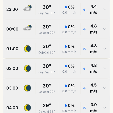
4.4
30
°
0
%
23:00
m/s
0.0
mm/h
30
°
Osjećaj
4.8
30
°
0
%
00:00
m/s
0.0
mm/h
29
°
Osjećaj
4.8
30
°
0
%
01:00
m/s
0.0
mm/h
30
°
Osjećaj
4.8
30
°
0
%
02:00
m/s
0.0
mm/h
30
°
Osjećaj
4.5
30
°
0
%
03:00
m/s
0.0
mm/h
29
°
Osjećaj
3.9
29
°
0
%
04:00
m/s
0.0
mm/h
29
°
Osjećaj