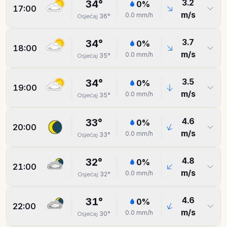
3.2
34
°
0
%
17:00
m/s
0.0
mm/h
36
°
Osjećaj
3.7
34
°
0
%
18:00
m/s
0.0
mm/h
35
°
Osjećaj
3.5
34
°
0
%
19:00
m/s
0.0
mm/h
35
°
Osjećaj
4.6
33
°
0
%
20:00
m/s
0.0
mm/h
33
°
Osjećaj
4.8
32
°
0
%
21:00
m/s
0.0
mm/h
32
°
Osjećaj
4.6
31
°
0
%
22:00
m/s
0.0
mm/h
30
°
Osjećaj