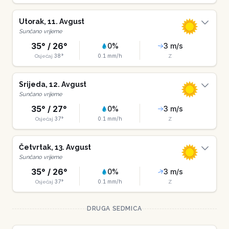
Utorak
,
11
.
Avgust
Sunčano vrijeme
35
° /
26
°
0
%
3
m/s
38
°
0.1
mm/h
Osjećaj
Z
Srijeda
,
12
.
Avgust
Sunčano vrijeme
35
° /
27
°
0
%
3
m/s
37
°
0.1
mm/h
Osjećaj
Z
Četvrtak
,
13
.
Avgust
Sunčano vrijeme
35
° /
26
°
0
%
3
m/s
37
°
0.1
mm/h
Osjećaj
Z
DRUGA SEDMICA