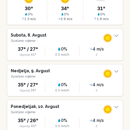
30
°
34
°
31
°
0
%
0
%
0
%
1.3
m/s
2.9
m/s
1.8
m/s
Subota
,
8
.
Avgust
Sunčano vrijeme
37
° /
27
°
0
%
4
m/s
41
°
0.0
mm/h
Osjećaj
Z
Nedjelja
,
9
.
Avgust
Sunčano vrijeme
35
° /
27
°
0
%
4
m/s
39
°
0.0
mm/h
Osjećaj
Z
Ponedjeljak
,
10
.
Avgust
Sunčano vrijeme
35
° /
26
°
0
%
4
m/s
40
°
0.0
mm/h
Osjećaj
Z