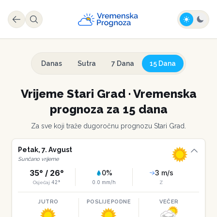
Danas
Sutra
7 Dana
15 Dana
Vrijeme
Stari Grad
·
Vremenska
prognoza za 15 dana
Za sve koji traže dugoročnu prognozu
Stari Grad
.
Petak
,
7
.
Avgust
Sunčano vrijeme
35
° /
26
°
0
%
3
m/s
42
°
0.0
mm/h
Osjećaj
Z
JUTRO
POSLIJEPODNE
VEČER