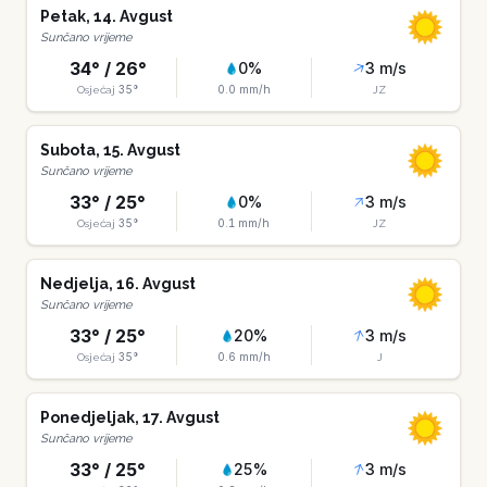
Petak
,
14
.
Avgust
Sunčano vrijeme
34
° /
26
°
0
%
3
m/s
35
°
0.0
mm/h
Osjećaj
JZ
Subota
,
15
.
Avgust
Sunčano vrijeme
33
° /
25
°
0
%
3
m/s
35
°
0.1
mm/h
Osjećaj
JZ
Nedjelja
,
16
.
Avgust
Sunčano vrijeme
33
° /
25
°
20
%
3
m/s
35
°
0.6
mm/h
Osjećaj
J
Ponedjeljak
,
17
.
Avgust
Sunčano vrijeme
33
° /
25
°
25
%
3
m/s