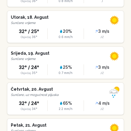
36
°
0.8
mm/h
Osjećaj
J
Utorak
,
18
.
Avgust
Sunčano vrijeme
32
° /
25
°
20
%
3
m/s
36
°
0.6
mm/h
Osjećaj
JZ
Srijeda
,
19
.
Avgust
Sunčano vrijeme
32
° /
24
°
25
%
3
m/s
35
°
0.7
mm/h
Osjećaj
JZ
Četvrtak
,
20
.
Avgust
Sunčano, uz mogućnost pljuska
32
° /
24
°
65
%
4
m/s
34
°
2.2
mm/h
Osjećaj
JZ
Petak
,
21
.
Avgust
Sunčano vrijeme