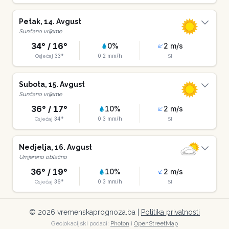
Petak
,
14
.
Avgust
Sunčano vrijeme
34
° /
16
°
0
%
2
m/s
33
°
0.2
mm/h
Osjećaj
SI
Subota
,
15
.
Avgust
Sunčano vrijeme
36
° /
17
°
10
%
2
m/s
34
°
0.3
mm/h
Osjećaj
SI
Nedjelja
,
16
.
Avgust
Umjereno oblačno
36
° /
19
°
10
%
2
m/s
36
°
0.3
mm/h
Osjećaj
SI
©
2026
vremenskaprognoza.ba |
Politika privatnosti
Geolokacijski podaci:
Photon
i
OpenStreetMap