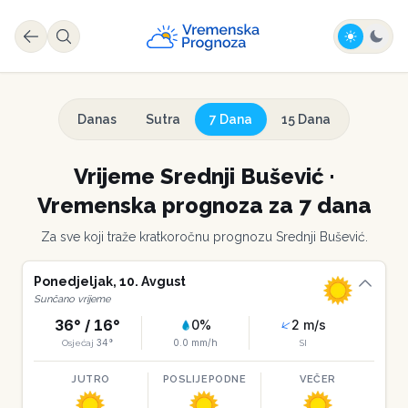
Danas
Sutra
7 Dana
15 Dana
Vrijeme
Srednji Bušević
·
Vremenska prognoza za 7 dana
Za sve koji traže kratkoročnu prognozu
Srednji Bušević
.
Ponedjeljak
,
10
.
Avgust
Sunčano vrijeme
36
° /
16
°
0
%
2
m/s
34
°
0.0
mm/h
Osjećaj
SI
JUTRO
POSLIJEPODNE
VEČER