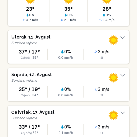
23
°
35
°
28
°
0
%
0
%
0
%
0.7
m/s
2.1
m/s
1.4
m/s
Utorak
,
11
.
Avgust
Sunčano vrijeme
37
° /
17
°
0
%
3
m/s
35
°
0.0
mm/h
Osjećaj
SI
Srijeda
,
12
.
Avgust
Sunčano vrijeme
35
° /
19
°
0
%
3
m/s
34
°
0.0
mm/h
Osjećaj
SI
Četvrtak
,
13
.
Avgust
Sunčano vrijeme
33
° /
17
°
0
%
3
m/s
32
°
0.1
mm/h
Osjećaj
SI