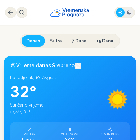
Danas
Sutra
7 Dana
15 Dana
Vrijeme danas
Srebreno
Ponedjeljak, 10. Avgust
32
°
Sunčano vrijeme
31
°
Osjećaj
VJETAR
VLAŽNOST
UV INDEKS
1 m/s
34%
2