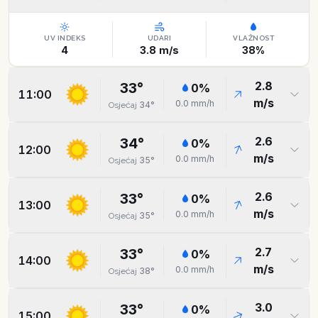
UV INDEKS
UDARI
VLAŽNOST
4
3.8
m/s
38
%
2.8
33
°
0
%
11:00
m/s
0.0
mm/h
34
°
Osjećaj
2.6
34
°
0
%
12:00
m/s
0.0
mm/h
35
°
Osjećaj
2.6
33
°
0
%
13:00
m/s
0.0
mm/h
35
°
Osjećaj
2.7
33
°
0
%
14:00
m/s
0.0
mm/h
38
°
Osjećaj
3.0
33
°
0
%
15:00