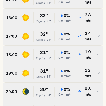
m/s
0.0
mm/h
38
°
Osjećaj
2.8
33
°
0
%
16:00
m/s
0.0
mm/h
37
°
Osjećaj
2.4
32
°
0
%
17:00
m/s
0.0
mm/h
35
°
Osjećaj
1.9
31
°
0
%
18:00
m/s
0.0
mm/h
36
°
Osjećaj
1.2
31
°
0
%
19:00
m/s
0.0
mm/h
35
°
Osjećaj
0.8
30
°
0
%
20:00
m/s
0.0
mm/h
34
°
Osjećaj