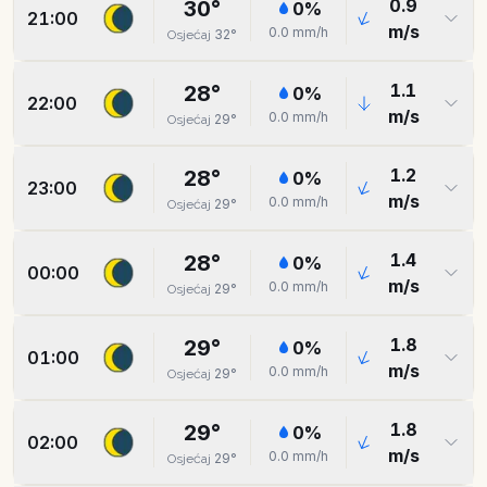
0.9
30
°
0
%
21:00
m/s
0.0
mm/h
32
°
Osjećaj
1.1
28
°
0
%
22:00
m/s
0.0
mm/h
29
°
Osjećaj
1.2
28
°
0
%
23:00
m/s
0.0
mm/h
29
°
Osjećaj
1.4
28
°
0
%
00:00
m/s
0.0
mm/h
29
°
Osjećaj
1.8
29
°
0
%
01:00
m/s
0.0
mm/h
29
°
Osjećaj
1.8
29
°
0
%
02:00
m/s
0.0
mm/h
29
°
Osjećaj