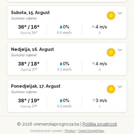
Subota
,
15
.
Avgust
Sunčano vrijeme
36
° /
16
°
0
%
4
m/s
34
°
0.0
mm/h
Osjećaj
JI
Nedjelja
,
16
.
Avgust
Sunčano vrijeme
38
° /
18
°
0
%
4
m/s
37
°
0.1
mm/h
Osjećaj
JI
Ponedjeljak
,
17
.
Avgust
Sunčano vrijeme
38
° /
19
°
0
%
3
m/s
37
°
0.1
mm/h
Osjećaj
J
©
2026
vremenskaprognoza.ba |
Politika privatnosti
Geolokacijski podaci:
Photon
i
OpenStreetMap