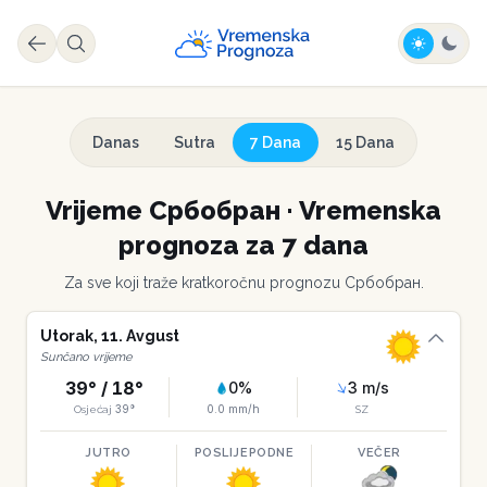
Danas
Sutra
7 Dana
15 Dana
Vrijeme
Србобран
·
Vremenska
prognoza za 7 dana
Za sve koji traže kratkoročnu prognozu
Србобран
.
Utorak
,
11
.
Avgust
Sunčano vrijeme
39
° /
18
°
0
%
3
m/s
39
°
0.0
mm/h
Osjećaj
SZ
JUTRO
POSLIJEPODNE
VEČER