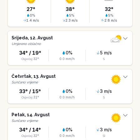
27
°
38
°
32
°
0
%
5
%
5
%
1.4
m/s
2.3
m/s
2.8
m/s
Srijeda
,
12
.
Avgust
Umjereno oblačno
34
° /
19
°
0
%
5
m/s
32
°
0.0
mm/h
Osjećaj
S
Četvrtak
,
13
.
Avgust
Sunčano vrijeme
33
° /
15
°
0
%
3
m/s
31
°
0.0
mm/h
Osjećaj
S
Petak
,
14
.
Avgust
Sunčano vrijeme
34
° /
14
°
0
%
3
m/s
32
°
0.0
mm/h
Osjećaj
SI