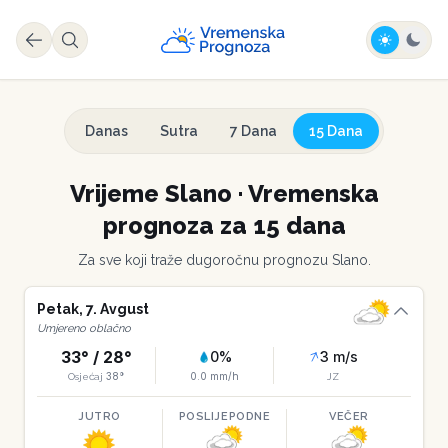
Danas
Sutra
7 Dana
15 Dana
Vrijeme
Slano
·
Vremenska
prognoza za 15 dana
Za sve koji traže dugoročnu prognozu
Slano
.
Petak
,
7
.
Avgust
Umjereno oblačno
33
° /
28
°
0
%
3
m/s
38
°
0.0
mm/h
Osjećaj
JZ
JUTRO
POSLIJEPODNE
VEČER