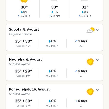
30
°
33
°
31
°
0
%
0
%
0
%
1.7
m/s
2.2
m/s
1.8
m/s
Subota
,
8
.
Avgust
Umjereno oblačno
35
° /
30
°
0
%
4
m/s
40
°
0.0
mm/h
Osjećaj
JZ
Nedjelja
,
9
.
Avgust
Sunčano vrijeme
35
° /
29
°
0
%
4
m/s
39
°
0.0
mm/h
Osjećaj
Z
Ponedjeljak
,
10
.
Avgust
Sunčano vrijeme
35
° /
30
°
0
%
4
m/s
37
°
0.0
mm/h
Osjećaj
Z