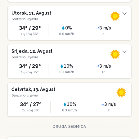
Utorak
,
11
.
Avgust
Sunčano vrijeme
34
° /
29
°
0
%
3
m/s
36
°
0.0
mm/h
Osjećaj
Z
Srijeda
,
12
.
Avgust
Sunčano vrijeme
34
° /
29
°
10
%
3
m/s
35
°
0.3
mm/h
Osjećaj
JZ
Četvrtak
,
13
.
Avgust
Sunčano vrijeme
34
° /
27
°
10
%
3
m/s
36
°
0.3
mm/h
Osjećaj
Z
DRUGA SEDMICA