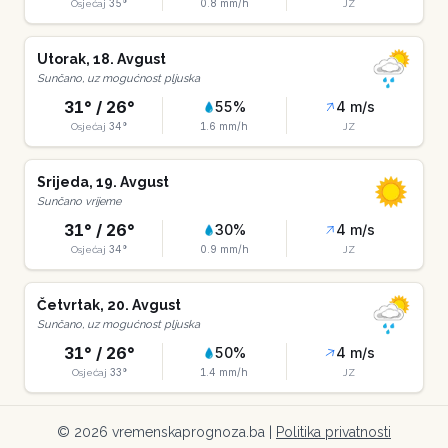
35
°
0.8
mm/h
Osjećaj
JZ
Utorak
,
18
.
Avgust
Sunčano, uz mogućnost pljuska
31
° /
26
°
55
%
4
m/s
34
°
1.6
mm/h
Osjećaj
JZ
Srijeda
,
19
.
Avgust
Sunčano vrijeme
31
° /
26
°
30
%
4
m/s
34
°
0.9
mm/h
Osjećaj
JZ
Četvrtak
,
20
.
Avgust
Sunčano, uz mogućnost pljuska
31
° /
26
°
50
%
4
m/s
33
°
1.4
mm/h
Osjećaj
JZ
©
2026
vremenskaprognoza.ba |
Politika privatnosti