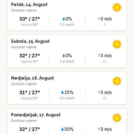
Petak
,
14
.
Avgust
Sunčano vrijeme
33
° /
27
°
0
%
3
m/s
36
°
0.1
mm/h
Osjećaj
Z
Subota
,
15
.
Avgust
Sunčano vrijeme
32
° /
27
°
0
%
3
m/s
34
°
0.0
mm/h
Osjećaj
JZ
Nedjelja
,
16
.
Avgust
Sunčano vrijeme
31
° /
27
°
15
%
3
m/s
34
°
0.5
mm/h
Osjećaj
JZ
Ponedjeljak
,
17
.
Avgust
Sunčano vrijeme
32
° /
27
°
30
%
3
m/s