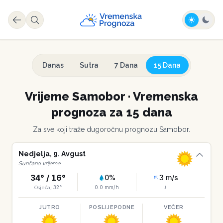
Danas
Sutra
7 Dana
15 Dana
Vrijeme
Samobor
·
Vremenska
prognoza za 15 dana
Za sve koji traže dugoročnu prognozu
Samobor
.
Nedjelja
,
9
.
Avgust
Sunčano vrijeme
34
° /
16
°
0
%
3
m/s
32
°
0.0
mm/h
Osjećaj
JI
JUTRO
POSLIJEPODNE
VEČER