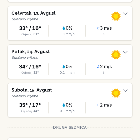
Četvrtak
,
13
.
Avgust
Sunčano vrijeme
33
° /
16
°
0
%
3
m/s
31
°
0.0
mm/h
Osjećaj
SI
Petak
,
14
.
Avgust
Sunčano vrijeme
34
° /
16
°
0
%
2
m/s
32
°
0.1
mm/h
Osjećaj
SI
Subota
,
15
.
Avgust
Sunčano vrijeme
35
° /
17
°
0
%
2
m/s
34
°
0.1
mm/h
Osjećaj
I
DRUGA SEDMICA