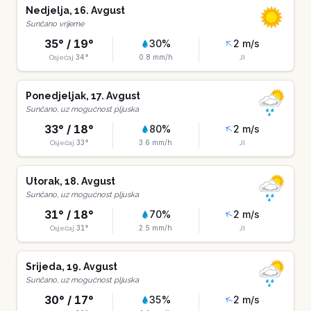
Nedjelja
,
16
.
Avgust
Sunčano vrijeme
35
° /
19
°
30
%
2
m/s
34
°
0.8
mm/h
Osjećaj
JI
Ponedjeljak
,
17
.
Avgust
Sunčano, uz mogućnost pljuska
33
° /
18
°
80
%
2
m/s
33
°
3.6
mm/h
Osjećaj
JI
Utorak
,
18
.
Avgust
Sunčano, uz mogućnost pljuska
31
° /
18
°
70
%
2
m/s
31
°
2.5
mm/h
Osjećaj
JI
Srijeda
,
19
.
Avgust
Sunčano, uz mogućnost pljuska
30
° /
17
°
35
%
2
m/s