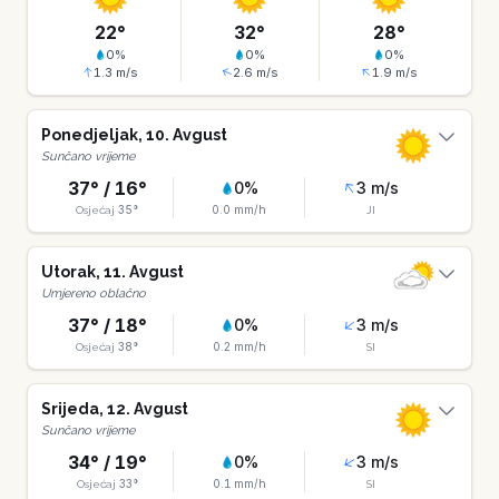
22
°
32
°
28
°
0
%
0
%
0
%
1.3
m/s
2.6
m/s
1.9
m/s
Ponedjeljak
,
10
.
Avgust
Sunčano vrijeme
37
° /
16
°
0
%
3
m/s
35
°
0.0
mm/h
Osjećaj
JI
Utorak
,
11
.
Avgust
Umjereno oblačno
37
° /
18
°
0
%
3
m/s
38
°
0.2
mm/h
Osjećaj
SI
Srijeda
,
12
.
Avgust
Sunčano vrijeme
34
° /
19
°
0
%
3
m/s
33
°
0.1
mm/h
Osjećaj
SI