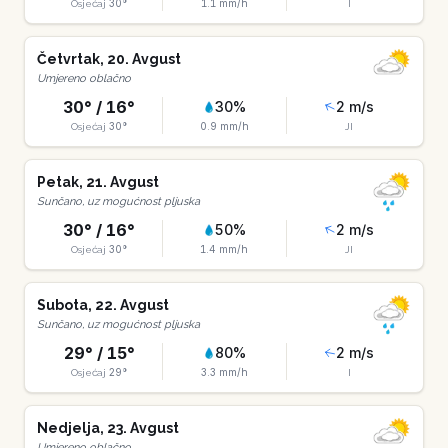
30
°
1.1
mm/h
Osjećaj
I
Četvrtak
,
20
.
Avgust
Umjereno oblačno
30
° /
16
°
30
%
2
m/s
30
°
0.9
mm/h
Osjećaj
JI
Petak
,
21
.
Avgust
Sunčano, uz mogućnost pljuska
30
° /
16
°
50
%
2
m/s
30
°
1.4
mm/h
Osjećaj
JI
Subota
,
22
.
Avgust
Sunčano, uz mogućnost pljuska
29
° /
15
°
80
%
2
m/s
29
°
3.3
mm/h
Osjećaj
I
Nedjelja
,
23
.
Avgust
Umjereno oblačno