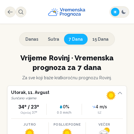
Danas
Sutra
7 Dana
15 Dana
Vrijeme
Rovinj
·
Vremenska
prognoza za 7 dana
Za sve koji traže kratkoročnu prognozu
Rovinj
.
Utorak
,
11
.
Avgust
Sunčano vrijeme
34
° /
23
°
0
%
4
m/s
37
°
0.0
mm/h
Osjećaj
SZ
JUTRO
POSLIJEPODNE
VEČER