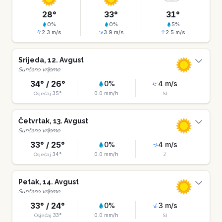
28
°
33
°
31
°
0
%
0
%
5
%
2.3
m/s
3.9
m/s
2.5
m/s
Srijeda
,
12
.
Avgust
Sunčano vrijeme
34
° /
26
°
0
%
4
m/s
35
°
0.0
mm/h
Osjećaj
SI
Četvrtak
,
13
.
Avgust
Sunčano vrijeme
33
° /
25
°
0
%
4
m/s
34
°
0.0
mm/h
Osjećaj
Z
Petak
,
14
.
Avgust
Sunčano vrijeme
33
° /
24
°
0
%
3
m/s
33
°
0.0
mm/h
Osjećaj
SI