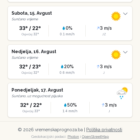
Subota
,
15
.
Avgust
Sunčano vrijeme
33
° /
22
°
0
%
3
m/s
32
°
0.1
mm/h
Osjećaj
JZ
Nedjelja
,
16
.
Avgust
Sunčano vrijeme
32
° /
23
°
20
%
3
m/s
32
°
0.6
mm/h
Osjećaj
J
Ponedjeljak
,
17
.
Avgust
Sunčano, uz mogućnost pljuska
32
° /
22
°
50
%
3
m/s
33
°
1.4
mm/h
Osjećaj
J
©
2026
vremenskaprognoza.ba |
Politika privatnosti
Geolokacijski podaci:
Photon
i
OpenStreetMap