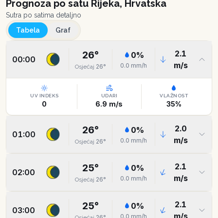
Prognoza po satu
Rijeka, Hrvatska
Sutra po satima detaljno
Tabela
Graf
2.1
26
°
0
%
00:00
m/s
0.0
mm/h
26
°
Osjećaj
UV INDEKS
UDARI
VLAŽNOST
0
6.9
m/s
35
%
2.0
26
°
0
%
01:00
m/s
0.0
mm/h
26
°
Osjećaj
2.1
25
°
0
%
02:00
m/s
0.0
mm/h
26
°
Osjećaj
2.1
25
°
0
%
03:00
m/s
0.0
mm/h
26
°
Osjećaj