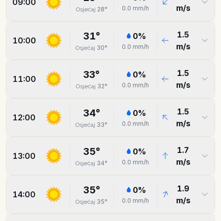
09:00
m/s
0.0
mm/h
28
°
Osjećaj
1.5
31
°
0
%
10:00
m/s
0.0
mm/h
30
°
Osjećaj
1.5
33
°
0
%
11:00
m/s
0.0
mm/h
32
°
Osjećaj
1.5
34
°
0
%
12:00
m/s
0.0
mm/h
33
°
Osjećaj
1.7
35
°
0
%
13:00
m/s
0.0
mm/h
34
°
Osjećaj
1.9
35
°
0
%
14:00
m/s
0.0
mm/h
35
°
Osjećaj