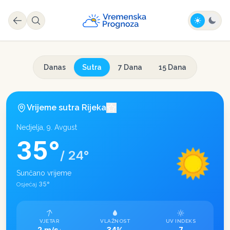
Danas
Sutra
7 Dana
15 Dana
Vrijeme sutra
Rijeka
Nedjelja, 9. Avgust
35
°
/
24
°
Sunčano vrijeme
35
°
Osjećaj
VJETAR
VLAŽNOST
UV INDEKS
2 m/s
34%
7