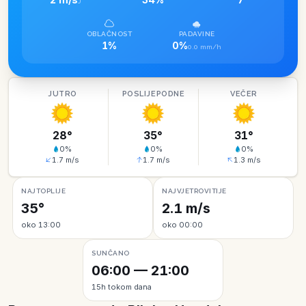
J
OBLAČNOST
PADAVINE
1%
0%
0.0 mm/h
JUTRO
POSLIJEPODNE
VEČER
28
°
35
°
31
°
0
%
0
%
0
%
1.7
m/s
1.7
m/s
1.3
m/s
NAJTOPLIJE
NAJVJETROVITIJE
35°
2.1 m/s
oko 13:00
oko 00:00
SUNČANO
06:00 — 21:00
15h tokom dana