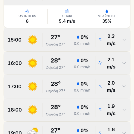
UV INDEKS
UDARI
VLAŽNOST
6
5.4
m/s
35
%
2.3
27
°
0
%
15:00
m/s
0.0
mm/h
27
°
Osjećaj
2.1
28
°
0
%
16:00
m/s
0.0
mm/h
27
°
Osjećaj
2.0
28
°
0
%
17:00
m/s
0.0
mm/h
27
°
Osjećaj
1.9
28
°
0
%
18:00
m/s
0.0
mm/h
27
°
Osjećaj
1.6
27
°
0
%
19:00