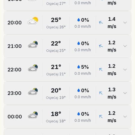
m/s
0.0
mm/h
27
°
Osjećaj
1.4
25
°
0
%
20:00
m/s
0.0
mm/h
26
°
Osjećaj
1.2
22
°
0
%
21:00
m/s
0.0
mm/h
25
°
Osjećaj
1.2
21
°
5
%
22:00
m/s
0.0
mm/h
21
°
Osjećaj
1.3
20
°
0
%
23:00
m/s
0.0
mm/h
19
°
Osjećaj
1.2
18
°
0
%
00:00
m/s
0.0
mm/h
18
°
Osjećaj