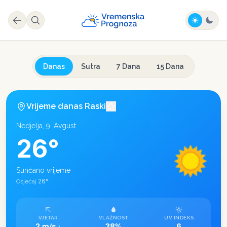
Danas
Sutra
7 Dana
15 Dana
Vrijeme danas
Raski
Nedjelja, 9. Avgust
26
°
Sunčano vrijeme
26
°
Osjećaj
VJETAR
VLAŽNOST
UV INDEKS
2 m/s
38%
6