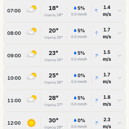
1.4
18
°
5
%
07:00
m/s
0.0
mm/h
18
°
Osjećaj
1.7
20
°
5
%
08:00
m/s
0.0
mm/h
20
°
Osjećaj
1.5
23
°
5
%
09:00
m/s
0.0
mm/h
25
°
Osjećaj
1.7
25
°
0
%
10:00
m/s
0.0
mm/h
26
°
Osjećaj
1.8
28
°
5
%
11:00
m/s
0.0
mm/h
27
°
Osjećaj
2.3
30
°
0
%
12:00
m/s
0.0
mm/h
29
°
Osjećaj