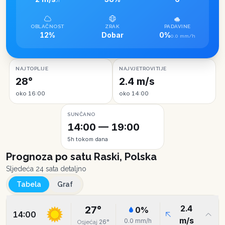
JI
OBLAČNOST
ZRAK
PADAVINE
12%
Dobar
0%
0.0 mm/h
NAJTOPLIJE
NAJVJETROVITIJE
28°
2.4 m/s
oko 16:00
oko 14:00
SUNČANO
14:00 — 19:00
5h tokom dana
Prognoza po satu
Raski, Polska
Sljedeća 24 sata detaljno
Tabela
Graf
2.4
27
°
0
%
14:00
m/s
0.0
mm/h
26
°
Osjećaj