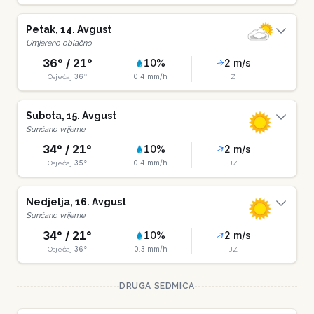
Petak
,
14
.
Avgust
Umjereno oblačno
36
° /
21
°
10
%
2
m/s
36
°
0.4
mm/h
Osjećaj
Z
Subota
,
15
.
Avgust
Sunčano vrijeme
34
° /
21
°
10
%
2
m/s
35
°
0.4
mm/h
Osjećaj
JZ
Nedjelja
,
16
.
Avgust
Sunčano vrijeme
34
° /
21
°
10
%
2
m/s
36
°
0.3
mm/h
Osjećaj
JZ
DRUGA SEDMICA