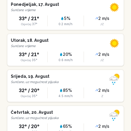
Ponedjeljak
,
17
.
Avgust
Sunčano vrijeme
33
° /
21
°
5
%
2
m/s
37
°
0.2
mm/h
Osjećaj
JZ
Utorak
,
18
.
Avgust
Sunčano vrijeme
33
° /
21
°
20
%
2
m/s
35
°
0.6
mm/h
Osjećaj
JZ
Srijeda
,
19
.
Avgust
Sunčano, uz mogućnost pljuska
32
° /
20
°
85
%
2
m/s
35
°
4.5
mm/h
Osjećaj
Z
Četvrtak
,
20
.
Avgust
Sunčano, uz mogućnost pljuska
32
° /
20
°
65
%
2
m/s