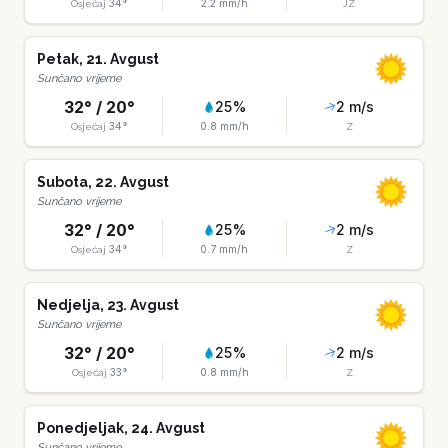
34
°
2.2
mm/h
Osjećaj
JZ
Petak
,
21
.
Avgust
Sunčano vrijeme
32
° /
20
°
25
%
2
m/s
34
°
0.8
mm/h
Osjećaj
Z
Subota
,
22
.
Avgust
Sunčano vrijeme
32
° /
20
°
25
%
2
m/s
34
°
0.7
mm/h
Osjećaj
Z
Nedjelja
,
23
.
Avgust
Sunčano vrijeme
32
° /
20
°
25
%
2
m/s
33
°
0.8
mm/h
Osjećaj
Z
Ponedjeljak
,
24
.
Avgust
Sunčano vrijeme