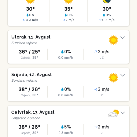
30
°
35
°
30
°
0
%
0
%
0
%
0.3
m/s
2
m/s
0.3
m/s
Utorak
,
11
.
Avgust
Sunčano vrijeme
36
° /
25
°
0
%
2
m/s
38
°
0.0
mm/h
Osjećaj
JZ
Srijeda
,
12
.
Avgust
Sunčano vrijeme
38
° /
26
°
0
%
3
m/s
38
°
0.0
mm/h
Osjećaj
Z
Četvrtak
,
13
.
Avgust
Umjereno oblačno
38
° /
26
°
5
%
2
m/s
39
°
0.3
mm/h
Osjećaj
Z