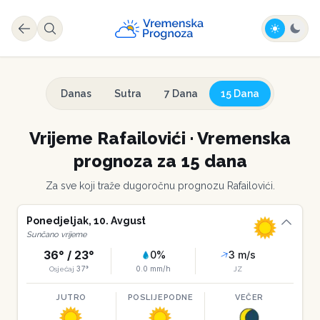
Danas
Sutra
7 Dana
15 Dana
Vrijeme
Rafailovići
·
Vremenska
prognoza za 15 dana
Za sve koji traže dugoročnu prognozu
Rafailovići
.
Ponedjeljak
,
10
.
Avgust
Sunčano vrijeme
36
° /
23
°
0
%
3
m/s
37
°
0.0
mm/h
Osjećaj
JZ
JUTRO
POSLIJEPODNE
VEČER