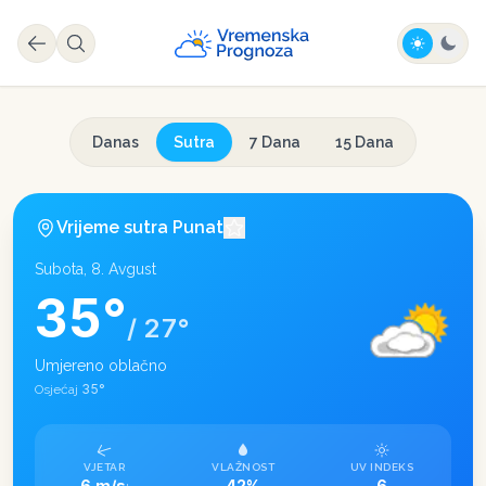
Danas
Sutra
7 Dana
15 Dana
Vrijeme sutra
Punat
Subota, 8. Avgust
35
°
/
27
°
Umjereno oblačno
35
°
Osjećaj
VJETAR
VLAŽNOST
UV INDEKS
6 m/s
42%
6