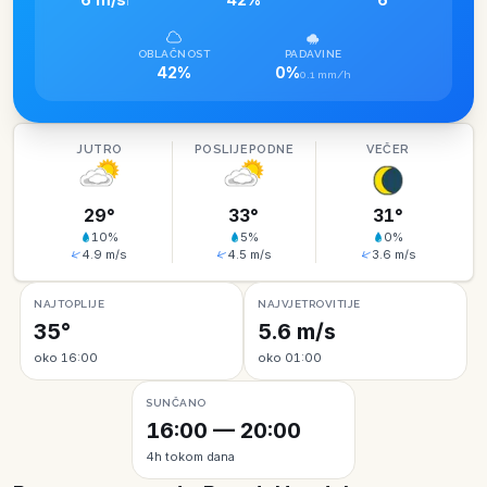
I
OBLAČNOST
PADAVINE
42%
0%
0.1 mm/h
JUTRO
POSLIJEPODNE
VEČER
29
°
33
°
31
°
10
%
5
%
0
%
4.9
m/s
4.5
m/s
3.6
m/s
NAJTOPLIJE
NAJVJETROVITIJE
35°
5.6 m/s
oko 16:00
oko 01:00
SUNČANO
16:00 — 20:00
4h tokom dana