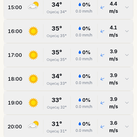
4.4
34
°
0
%
15:00
m/s
0.0
mm/h
34
°
Osjećaj
4.1
35
°
0
%
16:00
m/s
0.0
mm/h
35
°
Osjećaj
3.9
35
°
0
%
17:00
m/s
0.0
mm/h
35
°
Osjećaj
3.9
34
°
0
%
18:00
m/s
0.0
mm/h
33
°
Osjećaj
3.9
33
°
0
%
19:00
m/s
0.0
mm/h
32
°
Osjećaj
3.6
31
°
0
%
20:00
m/s
0.0
mm/h
31
°
Osjećaj