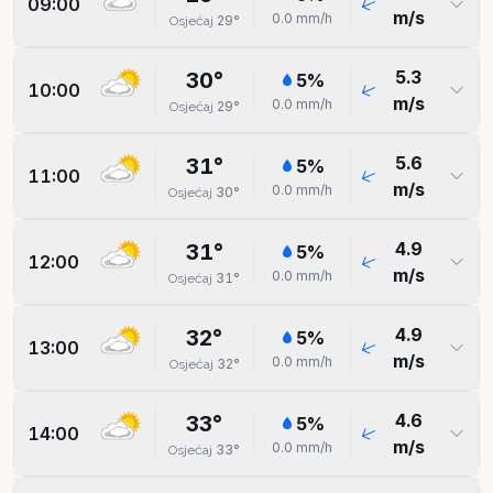
09:00
m/s
0.0
mm/h
29
°
Osjećaj
5.3
30
°
5
%
10:00
m/s
0.0
mm/h
29
°
Osjećaj
5.6
31
°
5
%
11:00
m/s
0.0
mm/h
30
°
Osjećaj
4.9
31
°
5
%
12:00
m/s
0.0
mm/h
31
°
Osjećaj
4.9
32
°
5
%
13:00
m/s
0.0
mm/h
32
°
Osjećaj
4.6
33
°
5
%
14:00
m/s
0.0
mm/h
33
°
Osjećaj