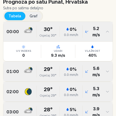
Prognoza po satu
Punat, Hrvatska
Sutra po satima detaljno
Tabela
Graf
5.2
30
°
0
%
00:00
m/s
0.0
mm/h
30
°
Osjećaj
UV INDEKS
UDARI
VLAŽNOST
0
9.3
m/s
40
%
5.6
29
°
0
%
01:00
m/s
0.0
mm/h
30
°
Osjećaj
5.3
29
°
0
%
02:00
m/s
0.0
mm/h
29
°
Osjećaj
3.9
28
°
5
%
03:00
m/s
0.0
mm/h
29
°
Osjećaj