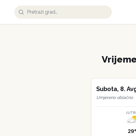
Vrijem
Subota
,
8
.
Av
Umjereno oblačno
JUT
29