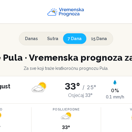
Danas
Sutra
7 Dana
15 Dana
e
Pula
·
Vremenska prognoza za
Za sve koji traže kratkoročnu prognozu
Pula
.
33
°
gust
/
25
°
0
%
33
°
Osjećaj
0.1
mm/h
RO
POSLIJEPODNE
°
33
°