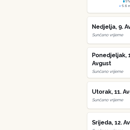
5
5.6
m
Nedjelja
,
9
.
A
Sunčano vrijeme
Ponedjeljak
,
Avgust
Sunčano vrijeme
Utorak
,
11
.
Av
Sunčano vrijeme
Srijeda
,
12
.
Av