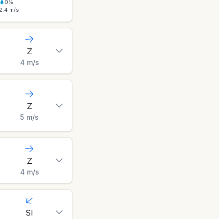
0
%
2.4
m/s
Z
4
m/s
Z
5
m/s
Z
4
m/s
SI