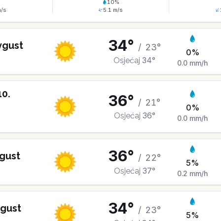
%
10
%
/s
5.1
m/s
34
°
vgust
/
23
°
0
%
34
°
Osjećaj
0.0
mm/h
10
.
36
°
/
21
°
0
%
36
°
Osjećaj
0.0
mm/h
36
°
gust
/
22
°
5
%
37
°
Osjećaj
0.2
mm/h
34
°
gust
/
23
°
5
%