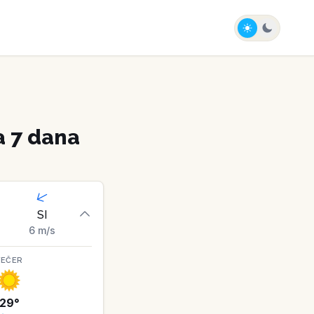
 7 dana
SI
6
m/s
VEČER
29
°