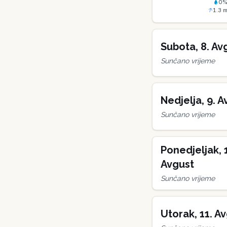
0
1.3
m
Subota
,
8
.
Av
Sunčano vrijeme
Nedjelja
,
9
.
A
Sunčano vrijeme
Ponedjeljak
,
Avgust
Sunčano vrijeme
Utorak
,
11
.
Av