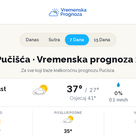
Danas
Sutra
7 Dana
15 Dana
Pučišća
·
Vremenska prognoza 
Za sve koji traže kratkoročnu prognozu
Pučišća
.
37
°
st
/
27
°
0
%
41
°
Osjećaj
0.1
mm/h
RO
POSLIJEPODNE
°
35
°