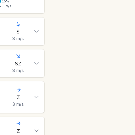
15
%
2.3
m/s
S
3
m/s
SZ
3
m/s
Z
3
m/s
Z