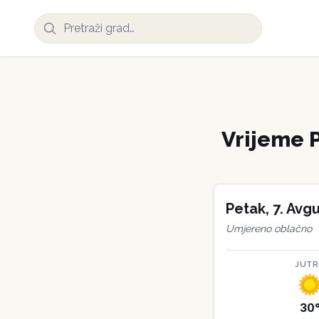
Vrijeme
Petak
,
7
.
Avgu
Umjereno oblačno
JUT
30