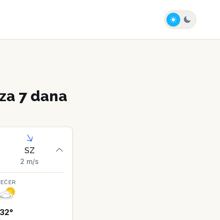
za 7 dana
SZ
2
m/s
VEČER
32
°