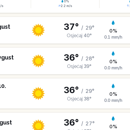
%
0
%
/s
2.2
m/s
37
°
gust
/
29
°
0
%
40
°
Osjećaj
0.1
mm/h
36
°
vgust
/
28
°
0
%
39
°
Osjećaj
0.0
mm/h
10
.
36
°
/
29
°
0
%
38
°
Osjećaj
0.0
mm/h
36
°
gust
/
27
°
0
%