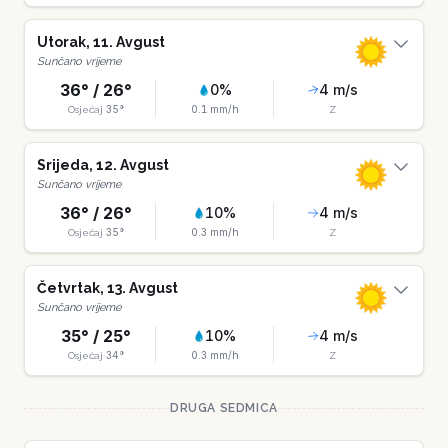
Utorak
,
11
.
Avgust
Sunčano vrijeme
36
° /
26
°
0
%
4
m/s
35
°
0.1
mm/h
Osjećaj
Z
Srijeda
,
12
.
Avgust
Sunčano vrijeme
36
° /
26
°
10
%
4
m/s
35
°
0.3
mm/h
Osjećaj
Z
Četvrtak
,
13
.
Avgust
Sunčano vrijeme
35
° /
25
°
10
%
4
m/s
34
°
0.3
mm/h
Osjećaj
Z
DRUGA SEDMICA