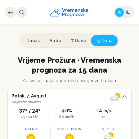
Danas
Sutra
7 Dana
15 Dana
Vrijeme
Prožura
·
Vremenska
prognoza za 15 dana
Za sve koji traže dugoročnu prognozu
Prožura
.
Petak
,
7
.
Avgust
Umjereno oblačno
37
° /
24
°
0
%
4
m/s
38
°
0.0
mm/h
Osjećaj
JZ
JUTRO
POSLIJEPODNE
VEČER