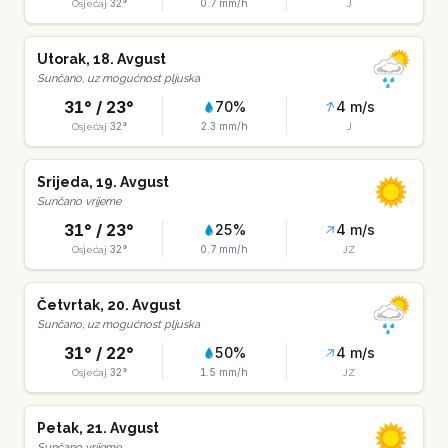
32
°
0.7
mm/h
Osjećaj
J
Utorak
,
18
.
Avgust
Sunčano, uz mogućnost pljuska
31
° /
23
°
70
%
4
m/s
32
°
2.3
mm/h
Osjećaj
J
Srijeda
,
19
.
Avgust
Sunčano vrijeme
31
° /
23
°
25
%
4
m/s
32
°
0.7
mm/h
Osjećaj
JZ
Četvrtak
,
20
.
Avgust
Sunčano, uz mogućnost pljuska
31
° /
22
°
50
%
4
m/s
32
°
1.5
mm/h
Osjećaj
JZ
Petak
,
21
.
Avgust
Sunčano vrijeme