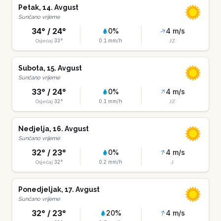
Petak
,
14
.
Avgust
Sunčano vrijeme
34
° /
24
°
0
%
4
m/s
33
°
0.1
mm/h
Osjećaj
JZ
Subota
,
15
.
Avgust
Sunčano vrijeme
33
° /
24
°
0
%
4
m/s
32
°
0.1
mm/h
Osjećaj
JZ
Nedjelja
,
16
.
Avgust
Sunčano vrijeme
32
° /
23
°
0
%
4
m/s
32
°
0.2
mm/h
Osjećaj
J
Ponedjeljak
,
17
.
Avgust
Sunčano vrijeme
32
° /
23
°
20
%
4
m/s