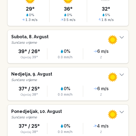
29
°
36
°
32
°
0
%
0
%
5
%
1.3
m/s
3.5
m/s
1.8
m/s
Subota
,
8
.
Avgust
Sunčano vrijeme
39
° /
26
°
0
%
6
m/s
39
°
0.0
mm/h
Osjećaj
Z
Nedjelja
,
9
.
Avgust
Sunčano vrijeme
37
° /
25
°
0
%
6
m/s
38
°
0.0
mm/h
Osjećaj
Z
Ponedjeljak
,
10
.
Avgust
Sunčano vrijeme
37
° /
25
°
0
%
4
m/s
38
°
0.0
mm/h
Osjećaj
Z