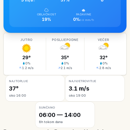
S
OBLAČNOST
PADAVINE
19%
0%
0.0 mm/h
JUTRO
POSLIJEPODNE
VEČER
29
°
35
°
32
°
0
%
0
%
0
%
1.2
m/s
2.1
m/s
2.8
m/s
NAJTOPLIJE
NAJVJETROVITIJE
37°
3.1 m/s
oko 16:00
oko 19:00
SUNČANO
06:00 — 14:00
8h tokom dana