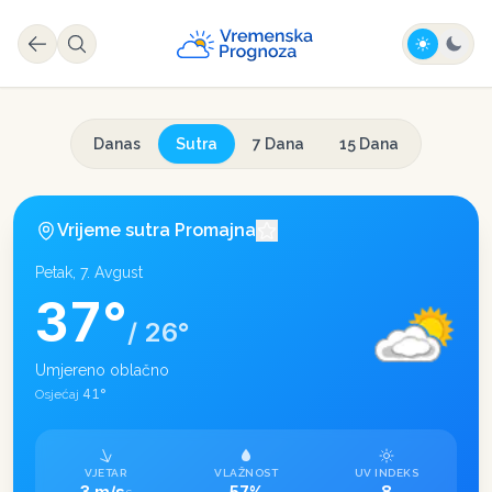
Danas
Sutra
7 Dana
15 Dana
Vrijeme sutra
Promajna
Petak, 7. Avgust
37
°
/
26
°
Umjereno oblačno
41
°
Osjećaj
VJETAR
VLAŽNOST
UV INDEKS
3 m/s
57%
8