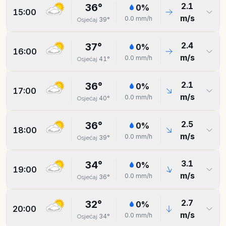
2.1
36
°
0
%
15:00
m/s
0.0
mm/h
39
°
Osjećaj
2.4
37
°
0
%
16:00
m/s
0.0
mm/h
41
°
Osjećaj
2.1
36
°
0
%
17:00
m/s
0.0
mm/h
40
°
Osjećaj
2.5
36
°
0
%
18:00
m/s
0.0
mm/h
39
°
Osjećaj
3.1
34
°
0
%
19:00
m/s
0.0
mm/h
36
°
Osjećaj
2.7
32
°
0
%
20:00
m/s
0.0
mm/h
34
°
Osjećaj