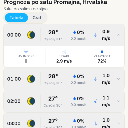
Prognoza po satu
Promajna, Hrvatska
Sutra po satima detaljno
Tabela
Graf
0.9
28
°
0
%
00:00
m/s
0.0
mm/h
31
°
Osjećaj
UV INDEKS
UDARI
VLAŽNOST
0
2.9
m/s
72
%
1.0
28
°
0
%
01:00
m/s
0.0
mm/h
30
°
Osjećaj
1.1
27
°
0
%
02:00
m/s
0.0
mm/h
30
°
Osjećaj
1.0
27
°
0
%
03:00
m/s
0.0
mm/h
30
°
Osjećaj