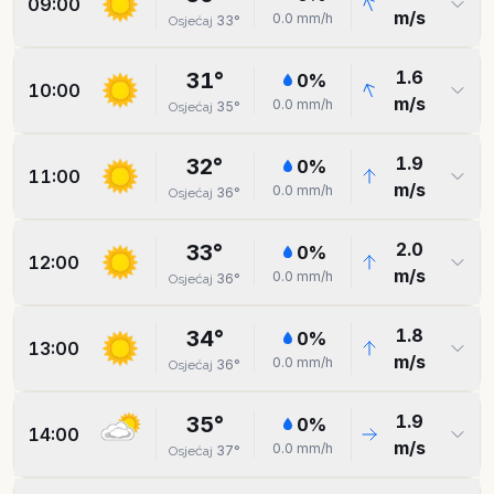
09:00
m/s
0.0
mm/h
33
°
Osjećaj
1.6
31
°
0
%
10:00
m/s
0.0
mm/h
35
°
Osjećaj
1.9
32
°
0
%
11:00
m/s
0.0
mm/h
36
°
Osjećaj
2.0
33
°
0
%
12:00
m/s
0.0
mm/h
36
°
Osjećaj
1.8
34
°
0
%
13:00
m/s
0.0
mm/h
36
°
Osjećaj
1.9
35
°
0
%
14:00
m/s
0.0
mm/h
37
°
Osjećaj