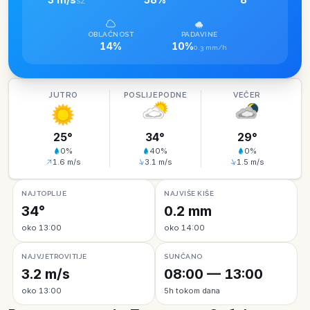
SZ
OBLAČNOST
PADAVINE
14%
10%
0.3 mm/h
JUTRO
POSLIJEPODNE
VEČER
25
°
34
°
29
°
0
%
40
%
0
%
1.6
m/s
3.1
m/s
1.5
m/s
NAJTOPLIJE
NAJVIŠE KIŠE
34°
0.2 mm
oko 13:00
oko 14:00
NAJVJETROVITIJE
SUNČANO
3.2 m/s
08:00 — 13:00
oko 13:00
5h tokom dana