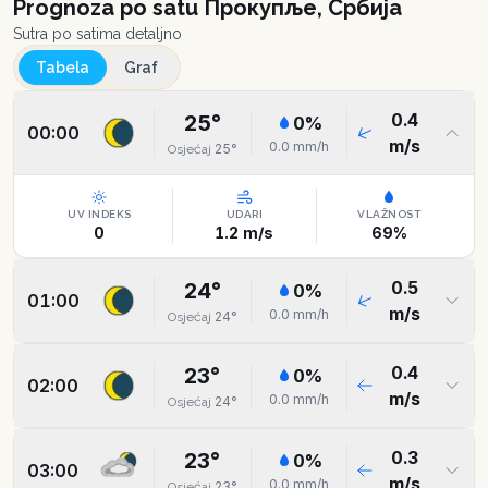
Prognoza po satu
Прокупље, Србија
Sutra po satima detaljno
Tabela
Graf
0.4
25
°
0
%
00:00
m/s
0.0
mm/h
25
°
Osjećaj
UV INDEKS
UDARI
VLAŽNOST
0
1.2
m/s
69
%
0.5
24
°
0
%
01:00
m/s
0.0
mm/h
24
°
Osjećaj
0.4
23
°
0
%
02:00
m/s
0.0
mm/h
24
°
Osjećaj
0.3
23
°
0
%
03:00
m/s
0.0
mm/h
23
°
Osjećaj