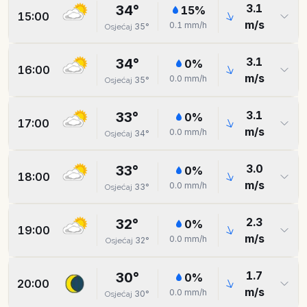
3.1
34
°
15
%
15:00
m/s
0.1
mm/h
35
°
Osjećaj
3.1
34
°
0
%
16:00
m/s
0.0
mm/h
35
°
Osjećaj
3.1
33
°
0
%
17:00
m/s
0.0
mm/h
34
°
Osjećaj
3.0
33
°
0
%
18:00
m/s
0.0
mm/h
33
°
Osjećaj
2.3
32
°
0
%
19:00
m/s
0.0
mm/h
32
°
Osjećaj
1.7
30
°
0
%
20:00
m/s
0.0
mm/h
30
°
Osjećaj