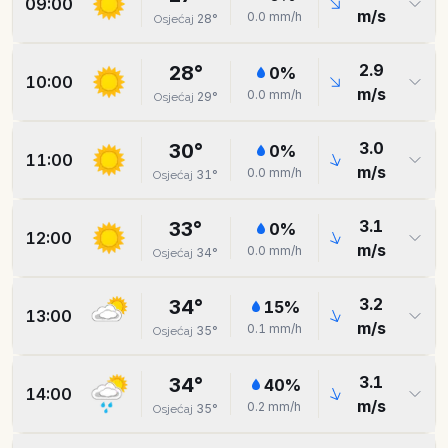
09:00
m/s
0.0
mm/h
28
°
Osjećaj
2.9
28
°
0
%
10:00
m/s
0.0
mm/h
29
°
Osjećaj
3.0
30
°
0
%
11:00
m/s
0.0
mm/h
31
°
Osjećaj
3.1
33
°
0
%
12:00
m/s
0.0
mm/h
34
°
Osjećaj
3.2
34
°
15
%
13:00
m/s
0.1
mm/h
35
°
Osjećaj
3.1
34
°
40
%
14:00
m/s
0.2
mm/h
35
°
Osjećaj