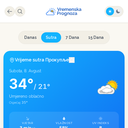
Danas
Sutra
7 Dana
15 Dana
Vrijeme sutra
Прокупље
Subota, 8. Avgust
34
°
/
21
°
Umjereno oblačno
35
°
Osjećaj
VJETAR
VLAŽNOST
UV INDEKS
3 m/s
58%
8