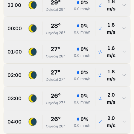
1.6
29
°
0
%
23:00
m/s
0.0
mm/h
29
°
Osjećaj
1.8
28
°
0
%
00:00
m/s
0.0
mm/h
28
°
Osjećaj
1.6
27
°
0
%
01:00
m/s
0.0
mm/h
28
°
Osjećaj
1.8
27
°
0
%
02:00
m/s
0.0
mm/h
27
°
Osjećaj
2.0
26
°
0
%
03:00
m/s
0.0
mm/h
27
°
Osjećaj
2.0
26
°
0
%
04:00
m/s
0.0
mm/h
26
°
Osjećaj