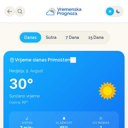
Danas
Sutra
7 Dana
15 Dana
Vrijeme danas
Primošten
Nedjelja, 9. Avgust
30
°
Sunčano vrijeme
30
°
Osjećaj
VJETAR
VLAŽNOST
UV INDEKS
2 m/s
45%
1