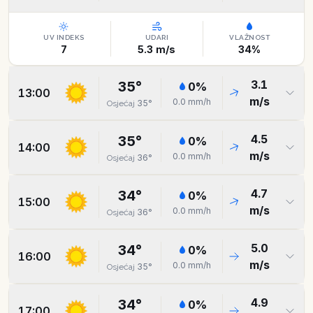
UV INDEKS
UDARI
VLAŽNOST
7
5.3
m/s
34
%
3.1
35
°
0
%
13:00
m/s
0.0
mm/h
35
°
Osjećaj
4.5
35
°
0
%
14:00
m/s
0.0
mm/h
36
°
Osjećaj
4.7
34
°
0
%
15:00
m/s
0.0
mm/h
36
°
Osjećaj
5.0
34
°
0
%
16:00
m/s
0.0
mm/h
35
°
Osjećaj
4.9
34
°
0
%
17:00