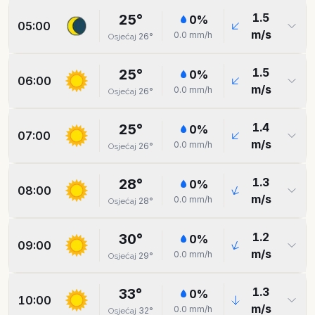
1.5
25
°
0
%
05:00
m/s
0.0
mm/h
26
°
Osjećaj
1.5
25
°
0
%
06:00
m/s
0.0
mm/h
26
°
Osjećaj
1.4
25
°
0
%
07:00
m/s
0.0
mm/h
26
°
Osjećaj
1.3
28
°
0
%
08:00
m/s
0.0
mm/h
28
°
Osjećaj
1.2
30
°
0
%
09:00
m/s
0.0
mm/h
29
°
Osjećaj
1.3
33
°
0
%
10:00
m/s
0.0
mm/h
32
°
Osjećaj