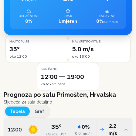
SI
OBLAČNOST
ZRAK
PADAVINE
0%
Umjeren
0%
0.0 mm/h
NAJTOPLIJE
NAJVJETROVITIJE
35°
5.0 m/s
oko 12:00
oko 16:00
SUNČANO
12:00 — 19:00
7h tokom dana
Prognoza po satu
Primošten, Hrvatska
Sljedeća 24 sata detaljno
Tabela
Graf
2.2
35
°
0
%
12:00
m/s
0.0
mm/h
35
°
Osjećaj