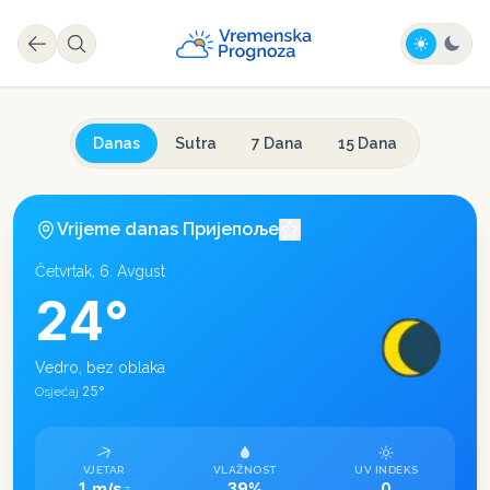
Danas
Sutra
7 Dana
15 Dana
Vrijeme danas
Пријепоље
Četvrtak, 6. Avgust
24
°
Vedro, bez oblaka
25
°
Osjećaj
VJETAR
VLAŽNOST
UV INDEKS
1 m/s
39%
0