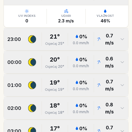
UV INDEKS
UDARI
VLAŽNOST
0
2.3
m/s
46
%
0.7
21
°
0
%
23:00
m/s
0.0
mm/h
25
°
Osjećaj
0.6
20
°
0
%
00:00
m/s
0.0
mm/h
20
°
Osjećaj
0.7
19
°
0
%
01:00
m/s
0.0
mm/h
19
°
Osjećaj
0.8
18
°
0
%
02:00
m/s
0.0
mm/h
18
°
Osjećaj
0.7
17
°
0
%
03:00