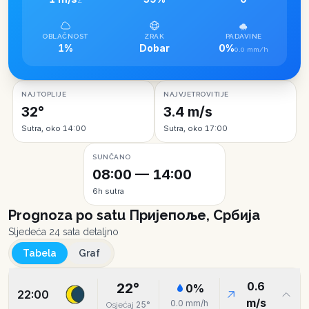
Z
OBLAČNOST
ZRAK
PADAVINE
1%
Dobar
0%
0.0 mm/h
NAJTOPLIJE
NAJVJETROVITIJE
32°
3.4 m/s
Sutra, oko 14:00
Sutra, oko 17:00
SUNČANO
08:00 — 14:00
6h sutra
Prognoza po satu
Пријепоље, Србија
Sljedeća 24 sata detaljno
Tabela
Graf
0.6
22
°
0
%
22:00
m/s
0.0
mm/h
25
°
Osjećaj