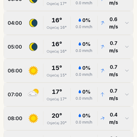
m/s
0.0
mm/h
17
°
Osjećaj
0.6
16
°
0
%
04:00
m/s
0.0
mm/h
16
°
Osjećaj
0.7
16
°
0
%
05:00
m/s
0.0
mm/h
16
°
Osjećaj
0.7
15
°
0
%
06:00
m/s
0.0
mm/h
15
°
Osjećaj
0.7
17
°
0
%
07:00
m/s
0.0
mm/h
17
°
Osjećaj
0.4
20
°
0
%
08:00
m/s
0.0
mm/h
20
°
Osjećaj