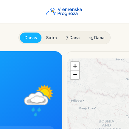
Danas
Sutra
7 Dana
15 Dana
+
−