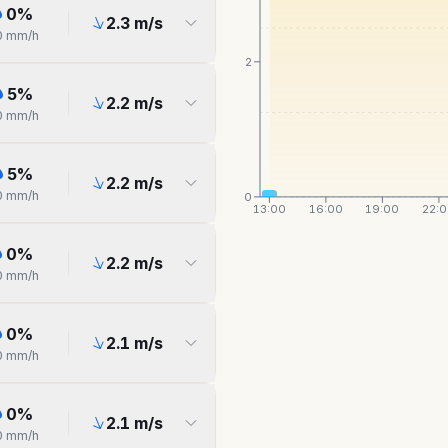
0
%
2.3
m/s
0
mm/h
2
5
%
2.2
m/s
0
mm/h
5
%
2.2
m/s
0
mm/h
0
13:00
16:00
19:00
22:
0
%
2.2
m/s
0
mm/h
0
%
2.1
m/s
0
mm/h
0
%
2.1
m/s
0
mm/h