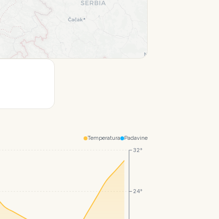
Leaflet
|
© CartoDB
Temperatura
Padavine
32°
24°