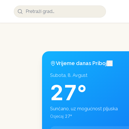
Vrijeme danas
Priboj
Subota, 8. Avgust
27
°
Sunčano, uz mogućnost pljuska
27
°
Osjećaj