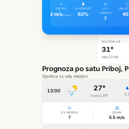
VJETAR
VLAŽNOST
UV
OBLAČ
2 m/s
62%
INDEKS
4
Zapad
7
NAJTOPLIJE
31°
oko 17:00
Prognoza po satu
Priboj,
Sljedeća 24 sata detaljno
27
°
13:00
0.
28
°
Osjećaj
UV INDEKS
UDARI
7
5.5
m/s