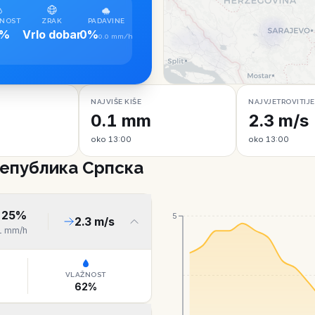
NOST
ZRAK
PADAVINE
5%
Vrlo dobar
0%
0.0 mm/h
NAJVIŠE KIŠE
NAJVJETROVITIJE
0.1 mm
2.3 m/s
oko 13:00
oko 13:00
 Република Српска
25
%
5
2.3
m/s
1
mm/h
VLAŽNOST
62
%