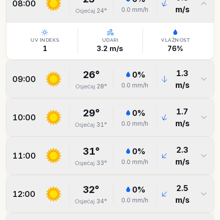
08:00
m/s
0.0
mm/h
24
°
Osjećaj
UV INDEKS
UDARI
VLAŽNOST
1
3.2
m/s
76
%
1.3
26
°
0
%
09:00
m/s
0.0
mm/h
28
°
Osjećaj
1.7
29
°
0
%
10:00
m/s
0.0
mm/h
31
°
Osjećaj
2.3
31
°
0
%
11:00
m/s
0.0
mm/h
33
°
Osjećaj
2.5
32
°
0
%
12:00
m/s
0.0
mm/h
34
°
Osjećaj