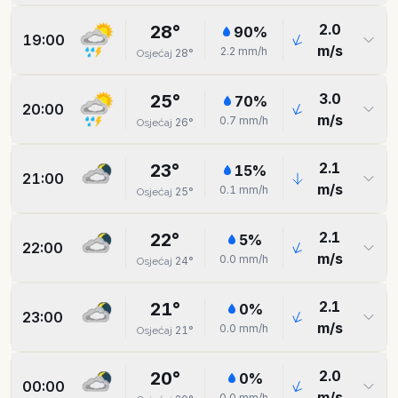
2.0
28
°
90
%
19:00
m/s
2.2
mm/h
28
°
Osjećaj
3.0
25
°
70
%
20:00
m/s
0.7
mm/h
26
°
Osjećaj
2.1
23
°
15
%
21:00
m/s
0.1
mm/h
25
°
Osjećaj
2.1
22
°
5
%
22:00
m/s
0.0
mm/h
24
°
Osjećaj
2.1
21
°
0
%
23:00
m/s
0.0
mm/h
21
°
Osjećaj
2.0
20
°
0
%
00:00
m/s
0.0
mm/h