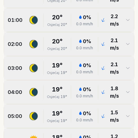
20
°
Osjećaj
2.2
20
°
0
%
01:00
m/s
0.0
mm/h
20
°
Osjećaj
2.1
20
°
0
%
02:00
m/s
0.0
mm/h
20
°
Osjećaj
2.1
19
°
0
%
03:00
m/s
0.0
mm/h
19
°
Osjećaj
1.8
19
°
0
%
04:00
m/s
0.0
mm/h
19
°
Osjećaj
1.5
19
°
0
%
05:00
m/s
0.0
mm/h
19
°
Osjećaj
1.2
18
°
0
%