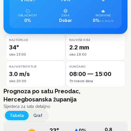
SI
OBLAČNOST
ZRAK
PADAVINE
0%
Dobar
0%
0.0 mm/h
NAJTOPLIJE
NAJVIŠE KIŠE
34°
2.2 mm
oko 13:00
oko 19:00
NAJVJETROVITIJE
SUNČANO
3.0 m/s
08:00 — 15:00
oko 20:00
7h tokom dana
Prognoza po satu
Preodac,
Hercegbosanska županija
Sljedeća 24 sata detaljno
Tabela
Graf
0.8
23
°
0
%