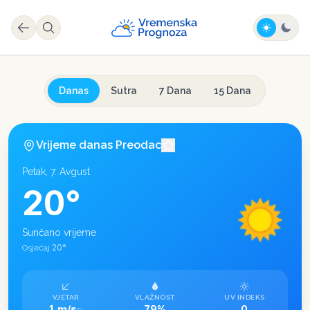
Danas
Sutra
7 Dana
15 Dana
Vrijeme danas
Preodac
Petak, 7. Avgust
20
°
Sunčano vrijeme
20
°
Osjećaj
VJETAR
VLAŽNOST
UV INDEKS
1 m/s
79%
0