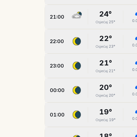
24
°
21:00
0.
25
°
Osjećaj
22
°
22:00
0.
23
°
Osjećaj
21
°
23:00
0.
21
°
Osjećaj
20
°
00:00
0.
20
°
Osjećaj
19
°
01:00
0.
19
°
Osjećaj
18
°