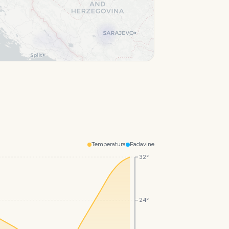
Leaflet
|
© CartoDB
Temperatura
Padavine
32°
24°