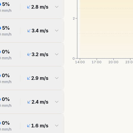
5
%
2.8
m/s
0
mm/h
2
5
%
3.4
m/s
0
mm/h
0
%
3.2
m/s
0
mm/h
0
14:00
17:00
20:00
23:
0
%
2.9
m/s
0
mm/h
0
%
2.4
m/s
0
mm/h
0
%
1.6
m/s
0
mm/h