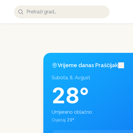
Vrijeme danas
Praščijak
Subota, 8. Avgust
28
°
Umjereno oblačno
29
°
Osjećaj