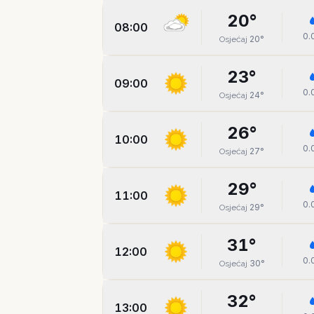
20
°
08:00
0.
20
°
Osjećaj
23
°
09:00
0.
24
°
Osjećaj
26
°
10:00
0.
27
°
Osjećaj
29
°
11:00
0.
29
°
Osjećaj
31
°
12:00
0.
30
°
Osjećaj
32
°
13:00