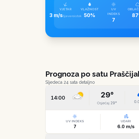
VJETAR
VLAŽNOST
UV
OBLAČ
3 m/s
50%
INDEKS
8
Sjeveroistok
7
Prognoza po satu
Praščija
Sljedeća 24 sata detaljno
29
°
14:00
0.
29
°
Osjećaj
UV INDEKS
UDARI
7
6.0
m/s