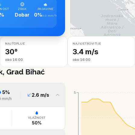
NOST
ZRAK
PADAVINE
7%
Dobar
0%
0.0 mm/h
NAJTOPLIJE
NAJVJETROVITIJE
30°
3.4 m/s
oko 16:00
oko 16:00
k, Grad Bihać
5
%
5
2.6
m/s
0
mm/h
VLAŽNOST
50
%