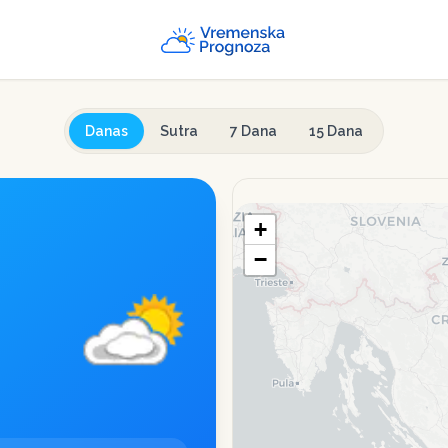
Danas
Sutra
7 Dana
15 Dana
+
−