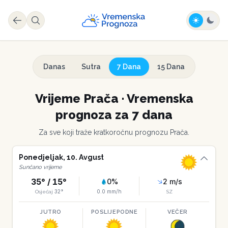
Danas
Sutra
7 Dana
15 Dana
Vrijeme
Prača
·
Vremenska
prognoza za 7 dana
Za sve koji traže kratkoročnu prognozu
Prača
.
Ponedjeljak
,
10
.
Avgust
Sunčano vrijeme
35
° /
15
°
0
%
2
m/s
32
°
0.0
mm/h
Osjećaj
SZ
JUTRO
POSLIJEPODNE
VEČER