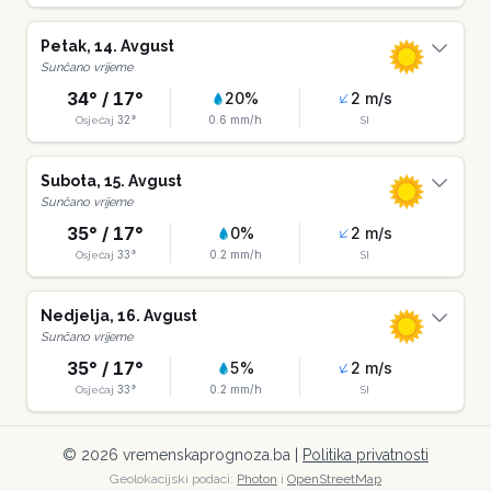
Petak
,
14
.
Avgust
Sunčano vrijeme
34
° /
17
°
20
%
2
m/s
32
°
0.6
mm/h
Osjećaj
SI
Subota
,
15
.
Avgust
Sunčano vrijeme
35
° /
17
°
0
%
2
m/s
33
°
0.2
mm/h
Osjećaj
SI
Nedjelja
,
16
.
Avgust
Sunčano vrijeme
35
° /
17
°
5
%
2
m/s
33
°
0.2
mm/h
Osjećaj
SI
©
2026
vremenskaprognoza.ba |
Politika privatnosti
Geolokacijski podaci:
Photon
i
OpenStreetMap