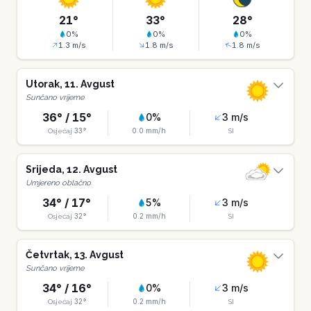
21
°
33
°
28
°
0
%
0
%
0
%
1.3
m/s
1.8
m/s
1.8
m/s
Utorak
,
11
.
Avgust
Sunčano vrijeme
36
° /
15
°
0
%
3
m/s
33
°
0.0
mm/h
Osjećaj
SI
Srijeda
,
12
.
Avgust
Umjereno oblačno
34
° /
17
°
5
%
3
m/s
32
°
0.2
mm/h
Osjećaj
SI
Četvrtak
,
13
.
Avgust
Sunčano vrijeme
34
° /
16
°
0
%
3
m/s
32
°
0.2
mm/h
Osjećaj
SI