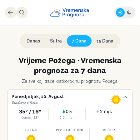
Danas
Sutra
7 Dana
15 Dana
Vrijeme
Požega
·
Vremenska
prognoza za 7 dana
Za sve koji traže kratkoročnu prognozu
Požega
.
Ponedjeljak
,
10
.
Avgust
Sunčano vrijeme
35
° /
16
°
0
%
2
m/s
33
°
0.0
mm/h
Osjećaj
I
JUTRO
POSLIJEPODNE
VEČER