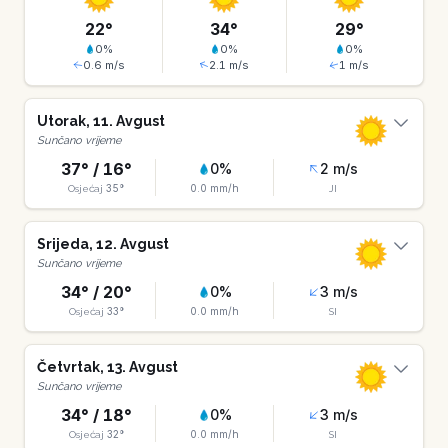
22
°
34
°
29
°
0
%
0
%
0
%
0.6
m/s
2.1
m/s
1
m/s
Utorak
,
11
.
Avgust
Sunčano vrijeme
37
° /
16
°
0
%
2
m/s
35
°
0.0
mm/h
Osjećaj
JI
Srijeda
,
12
.
Avgust
Sunčano vrijeme
34
° /
20
°
0
%
3
m/s
33
°
0.0
mm/h
Osjećaj
SI
Četvrtak
,
13
.
Avgust
Sunčano vrijeme
34
° /
18
°
0
%
3
m/s
32
°
0.0
mm/h
Osjećaj
SI