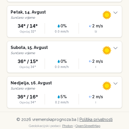
Petak
,
14
.
Avgust
Sunčano vrijeme
34
° /
14
°
0
%
2
m/s
32
°
0.0
mm/h
Osjećaj
SI
Subota
,
15
.
Avgust
Sunčano vrijeme
36
° /
15
°
0
%
2
m/s
34
°
0.0
mm/h
Osjećaj
I
Nedjelja
,
16
.
Avgust
Sunčano vrijeme
36
° /
16
°
5
%
2
m/s
34
°
0.2
mm/h
Osjećaj
I
©
2026
vremenskaprognoza.ba |
Politika privatnosti
Geolokacijski podaci:
Photon
i
OpenStreetMap