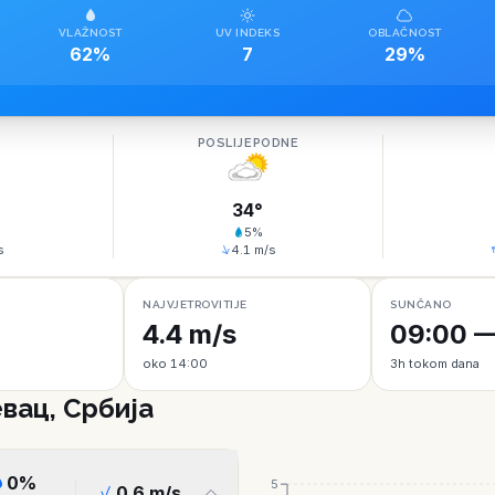
VLAŽNOST
UV INDEKS
OBLAČNOST
62%
7
29%
O
POSLIJEPODNE
34
°
5
%
s
4.1
m/s
NAJVJETROVITIJE
SUNČANO
4.4 m/s
09:00 —
oko 14:00
3h tokom dana
вац, Србија
0
%
5
0.6
m/s