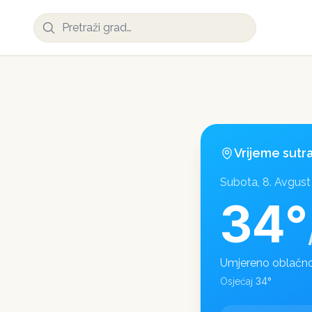
Vrijeme sutr
Subota, 8. Avgust
34
°
Umjereno oblačn
34
°
Osjećaj