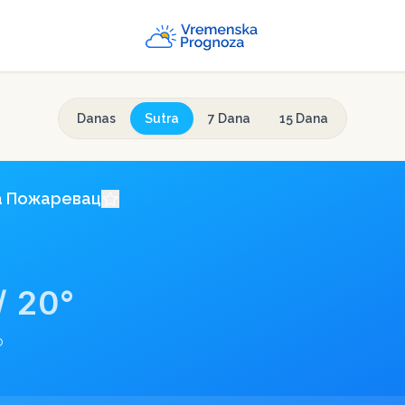
Danas
Sutra
7 Dana
15 Dana
a
Пожаревац
/
20
°
o