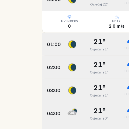
0.
22
°
Osjećaj
UV INDEKS
UDARI
0
2.0
m/s
21
°
01:00
0.
21
°
Osjećaj
21
°
02:00
0.
21
°
Osjećaj
21
°
03:00
0.
21
°
Osjećaj
21
°
04:00
0.
20
°
Osjećaj