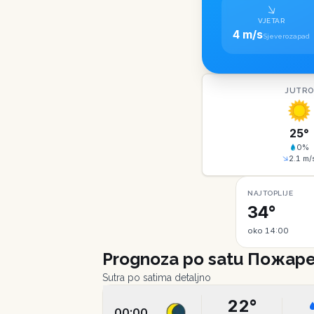
VJETAR
4 m/s
Sjeverozapad
JUTR
25
°
0
%
2.1
m/
NAJTOPLIJE
34°
oko 14:00
Prognoza po satu
Пожаре
Sutra po satima detaljno
22
°
00:00