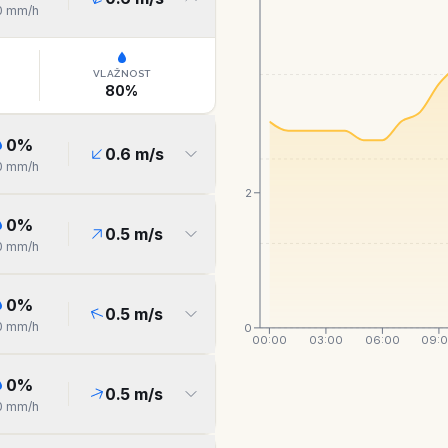
0
mm/h
VLAŽNOST
80
%
0
%
0.6
m/s
0
mm/h
2
0
%
0.5
m/s
0
mm/h
0
%
0.5
m/s
0
mm/h
0
00:00
03:00
06:00
09:
0
%
0.5
m/s
0
mm/h