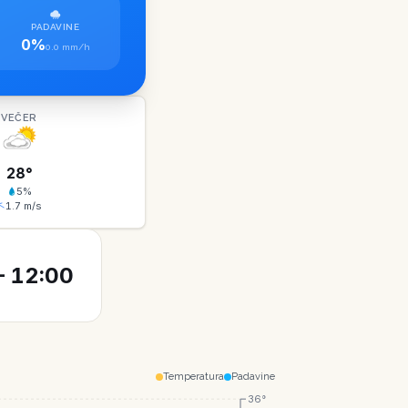
PADAVINE
0%
0.0 mm/h
VEČER
28
°
5
%
1.7
m/s
 12:00
Temperatura
Padavine
36°