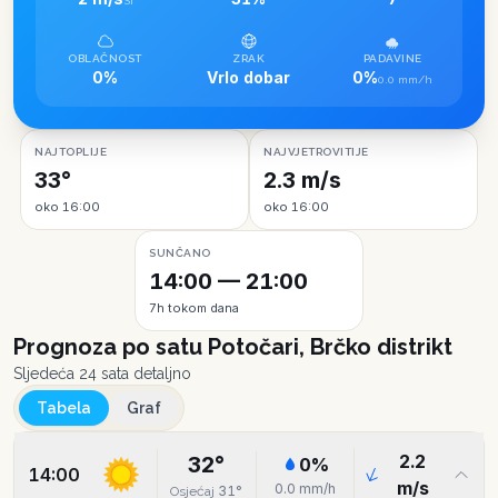
SI
OBLAČNOST
ZRAK
PADAVINE
0%
Vrlo dobar
0%
0.0 mm/h
NAJTOPLIJE
NAJVJETROVITIJE
33°
2.3 m/s
oko 16:00
oko 16:00
SUNČANO
14:00 — 21:00
7h tokom dana
Prognoza po satu
Potočari, Brčko distrikt
Sljedeća 24 sata detaljno
Tabela
Graf
2.2
32
°
0
%
14:00
m/s
0.0
mm/h
31
°
Osjećaj