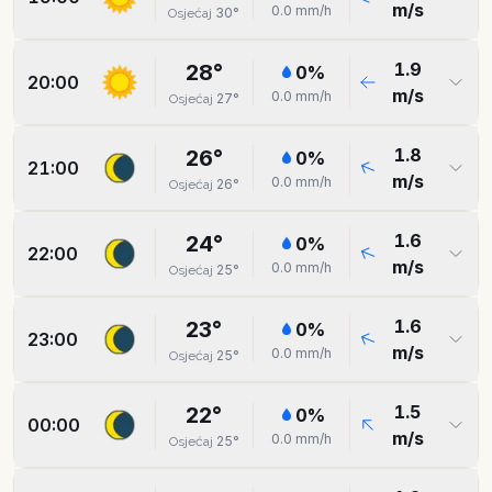
m/s
0.0
mm/h
30
°
Osjećaj
1.9
28
°
0
%
20:00
m/s
0.0
mm/h
27
°
Osjećaj
1.8
26
°
0
%
21:00
m/s
0.0
mm/h
26
°
Osjećaj
1.6
24
°
0
%
22:00
m/s
0.0
mm/h
25
°
Osjećaj
1.6
23
°
0
%
23:00
m/s
0.0
mm/h
25
°
Osjećaj
1.5
22
°
0
%
00:00
m/s
0.0
mm/h
25
°
Osjećaj