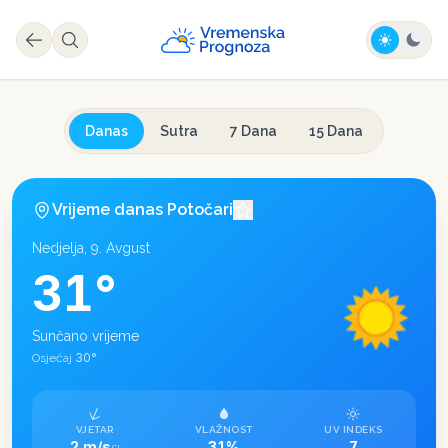
Danas
Sutra
7 Dana
15 Dana
Vrijeme danas
Potočari
Nedjelja, 9. Avgust
31
°
Sunčano vrijeme
30
°
Osjećaj
VJETAR
VLAŽNOST
UV INDEKS
2 m/s
31%
7