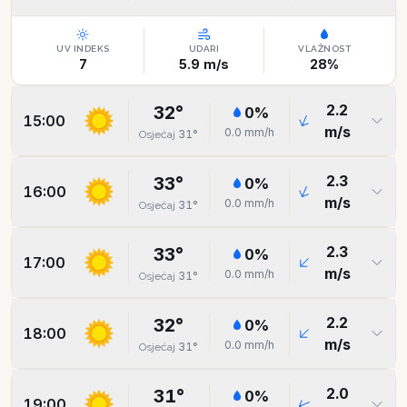
UV INDEKS
UDARI
VLAŽNOST
7
5.9
m/s
28
%
2.2
32
°
0
%
15:00
m/s
0.0
mm/h
31
°
Osjećaj
2.3
33
°
0
%
16:00
m/s
0.0
mm/h
31
°
Osjećaj
2.3
33
°
0
%
17:00
m/s
0.0
mm/h
31
°
Osjećaj
2.2
32
°
0
%
18:00
m/s
0.0
mm/h
31
°
Osjećaj
2.0
31
°
0
%
19:00