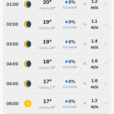
1.2
20
°
0
%
01:00
m/s
0.0
mm/h
20
°
Osjećaj
1.1
19
°
0
%
02:00
m/s
0.0
mm/h
19
°
Osjećaj
1.4
19
°
0
%
03:00
m/s
0.0
mm/h
19
°
Osjećaj
1.6
18
°
0
%
04:00
m/s
0.0
mm/h
18
°
Osjećaj
1.6
17
°
0
%
05:00
m/s
0.0
mm/h
17
°
Osjećaj
1.2
17
°
0
%
06:00
m/s
0.0
mm/h
16
°
Osjećaj