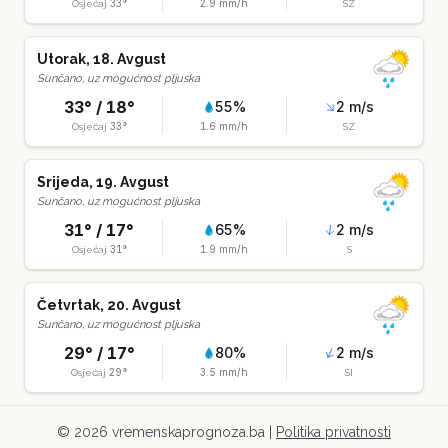
33
°
2.9
mm/h
Osjećaj
SZ
Utorak
,
18
.
Avgust
Sunčano, uz mogućnost pljuska
33
° /
18
°
55
%
2
m/s
33
°
1.6
mm/h
Osjećaj
SZ
Srijeda
,
19
.
Avgust
Sunčano, uz mogućnost pljuska
31
° /
17
°
65
%
2
m/s
31
°
1.9
mm/h
Osjećaj
S
Četvrtak
,
20
.
Avgust
Sunčano, uz mogućnost pljuska
29
° /
17
°
80
%
2
m/s
29
°
3.5
mm/h
Osjećaj
SI
©
2026
vremenskaprognoza.ba |
Politika privatnosti