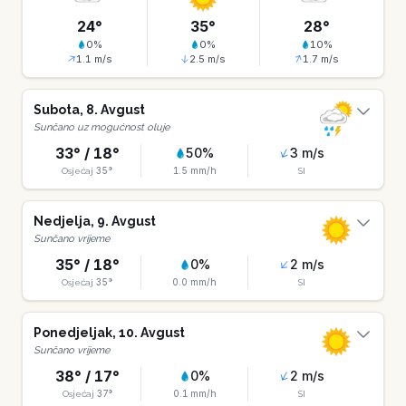
24
°
35
°
28
°
0
%
0
%
10
%
1.1
m/s
2.5
m/s
1.7
m/s
Subota
,
8
.
Avgust
Sunčano uz mogućnost oluje
33
° /
18
°
50
%
3
m/s
35
°
1.5
mm/h
Osjećaj
SI
Nedjelja
,
9
.
Avgust
Sunčano vrijeme
35
° /
18
°
0
%
2
m/s
35
°
0.0
mm/h
Osjećaj
SI
Ponedjeljak
,
10
.
Avgust
Sunčano vrijeme
38
° /
17
°
0
%
2
m/s
37
°
0.1
mm/h
Osjećaj
SI