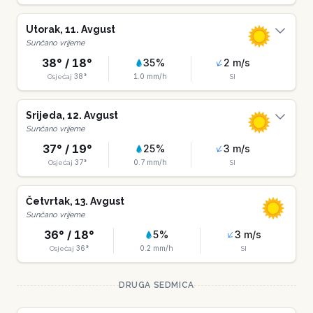
Utorak
,
11
.
Avgust
Sunčano vrijeme
38
° /
18
°
35
%
2
m/s
38
°
1.0
mm/h
Osjećaj
SI
Srijeda
,
12
.
Avgust
Sunčano vrijeme
37
° /
19
°
25
%
3
m/s
37
°
0.7
mm/h
Osjećaj
SI
Četvrtak
,
13
.
Avgust
Sunčano vrijeme
36
° /
18
°
5
%
3
m/s
36
°
0.2
mm/h
Osjećaj
SI
DRUGA SEDMICA