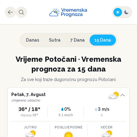
Danas
Sutra
7 Dana
15 Dana
Vrijeme
Potočani
·
Vremenska
prognoza za 15 dana
Za sve koji traže dugoročnu prognozu
Potočani
.
Petak
,
7
.
Avgust
Umjereno oblačno
36
° /
18
°
0
%
3
m/s
36
°
0.1
mm/h
Osjećaj
S
JUTRO
POSLIJEPODNE
VEČER