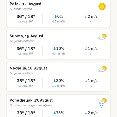
Petak
,
14
.
Avgust
Sunčano vrijeme
36
° /
18
°
0
%
2
m/s
36
°
0.2
mm/h
Osjećaj
SI
Subota
,
15
.
Avgust
Umjereno oblačno
36
° /
18
°
10
%
1
m/s
35
°
0.4
mm/h
Osjećaj
SI
Nedjelja
,
16
.
Avgust
Umjereno oblačno
35
° /
18
°
30
%
1
m/s
35
°
1.0
mm/h
Osjećaj
S
Ponedjeljak
,
17
.
Avgust
Sunčano, uz mogućnost pljuska
33
° /
18
°
75
%
2
m/s