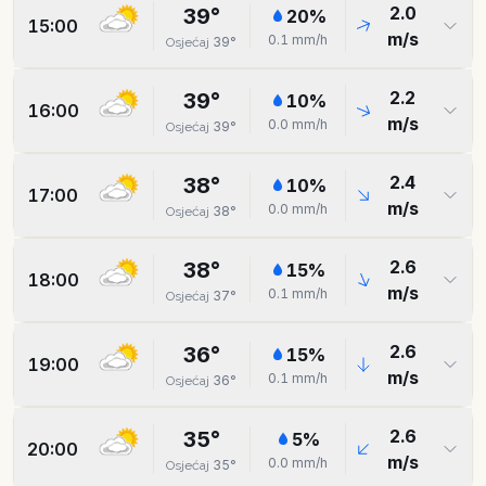
2.0
39
°
20
%
15:00
m/s
0.1
mm/h
39
°
Osjećaj
2.2
39
°
10
%
16:00
m/s
0.0
mm/h
39
°
Osjećaj
2.4
38
°
10
%
17:00
m/s
0.0
mm/h
38
°
Osjećaj
2.6
38
°
15
%
18:00
m/s
0.1
mm/h
37
°
Osjećaj
2.6
36
°
15
%
19:00
m/s
0.1
mm/h
36
°
Osjećaj
2.6
35
°
5
%
20:00
m/s
0.0
mm/h
35
°
Osjećaj