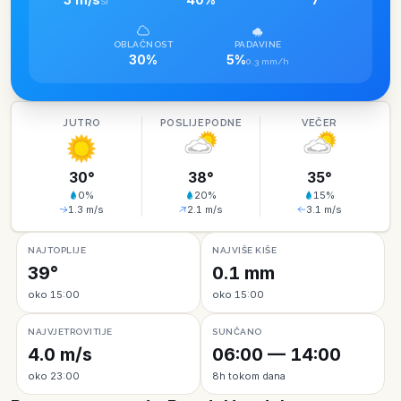
SI
OBLAČNOST
PADAVINE
30%
5%
0.3 mm/h
JUTRO
POSLIJEPODNE
VEČER
30
°
38
°
35
°
0
%
20
%
15
%
1.3
m/s
2.1
m/s
3.1
m/s
NAJTOPLIJE
NAJVIŠE KIŠE
39°
0.1 mm
oko 15:00
oko 15:00
NAJVJETROVITIJE
SUNČANO
4.0 m/s
06:00 — 14:00
oko 23:00
8h tokom dana