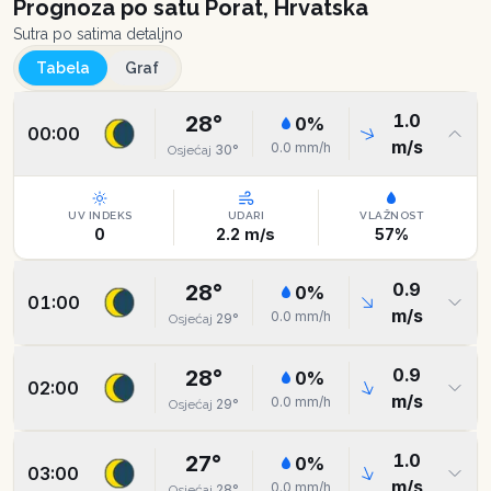
Prognoza po satu
Porat, Hrvatska
Sutra po satima detaljno
Tabela
Graf
1.0
28
°
0
%
00:00
m/s
0.0
mm/h
30
°
Osjećaj
UV INDEKS
UDARI
VLAŽNOST
0
2.2
m/s
57
%
0.9
28
°
0
%
01:00
m/s
0.0
mm/h
29
°
Osjećaj
0.9
28
°
0
%
02:00
m/s
0.0
mm/h
29
°
Osjećaj
1.0
27
°
0
%
03:00
m/s
0.0
mm/h
28
°
Osjećaj