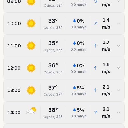
09:00
m/s
0.0
mm/h
32
°
Osjećaj
1.4
33
°
0
%
10:00
m/s
0.0
mm/h
33
°
Osjećaj
1.7
35
°
0
%
11:00
m/s
0.0
mm/h
35
°
Osjećaj
1.9
36
°
0
%
12:00
m/s
0.0
mm/h
36
°
Osjećaj
2.1
37
°
5
%
13:00
m/s
0.0
mm/h
37
°
Osjećaj
2.1
38
°
5
%
14:00
m/s
0.0
mm/h
38
°
Osjećaj