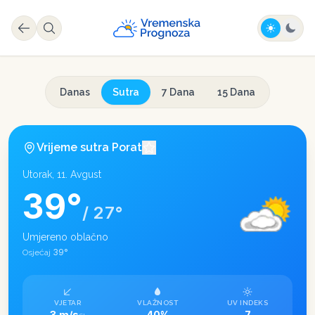
Danas
Sutra
7 Dana
15 Dana
Vrijeme sutra
Porat
Utorak, 11. Avgust
39
°
/
27
°
Umjereno oblačno
39
°
Osjećaj
VJETAR
VLAŽNOST
UV INDEKS
3 m/s
40%
7