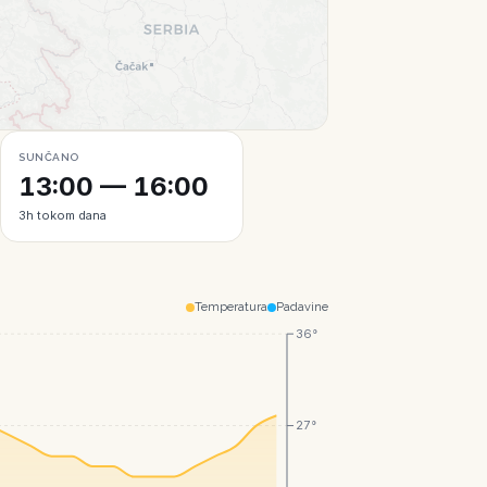
Leaflet
|
© CartoDB
SUNČANO
13:00 — 16:00
3h tokom dana
Temperatura
Padavine
36°
27°