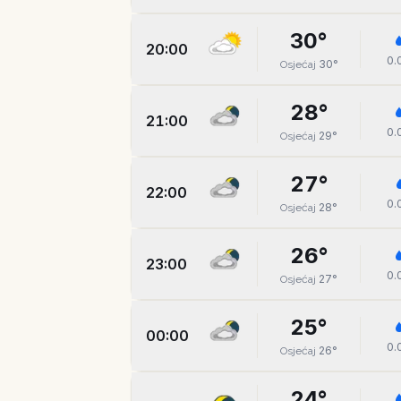
30
°
20:00
0.
30
°
Osjećaj
28
°
21:00
0.
29
°
Osjećaj
27
°
22:00
0.
28
°
Osjećaj
26
°
23:00
0.
27
°
Osjećaj
25
°
00:00
0.
26
°
Osjećaj
24
°