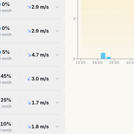
0
%
2.9
m/s
0
mm/h
2
0
%
2.9
m/s
0
mm/h
5
%
4.7
m/s
0
mm/h
0
13:00
16:00
19:00
22:
45
%
3.0
m/s
3
mm/h
25
%
1.7
m/s
1
mm/h
10
%
1.8
m/s
0
mm/h