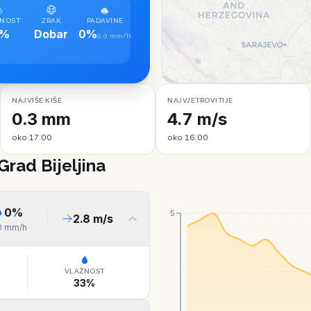
NOST
ZRAK
PADAVINE
0%
Dobar
0%
0.0 mm/h
NAJVIŠE KIŠE
NAJVJETROVITIJE
0.3 mm
4.7 m/s
oko 17:00
oko 16:00
Grad Bijeljina
0
%
5
2.8
m/s
0
mm/h
VLAŽNOST
33
%