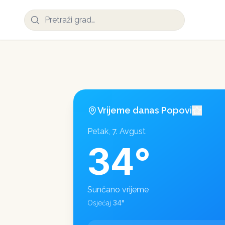
Vrijeme danas
Popovi
Petak, 7. Avgust
34
°
Sunčano vrijeme
34
°
Osjećaj