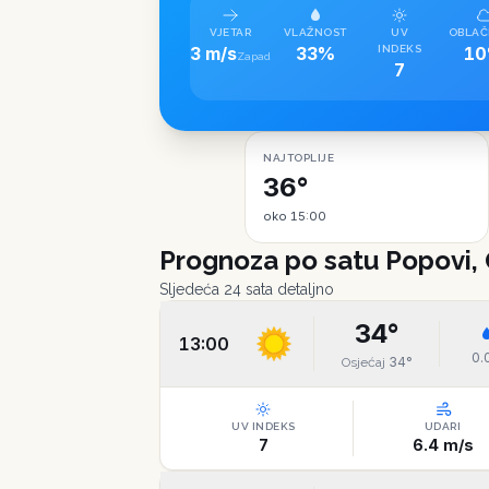
VJETAR
VLAŽNOST
UV
OBLAČ
3 m/s
33%
INDEKS
1
Zapad
7
NAJTOPLIJE
36°
oko 15:00
Prognoza po satu
Popovi, 
Sljedeća 24 sata detaljno
34
°
13:00
0.
34
°
Osjećaj
UV INDEKS
UDARI
7
6.4
m/s