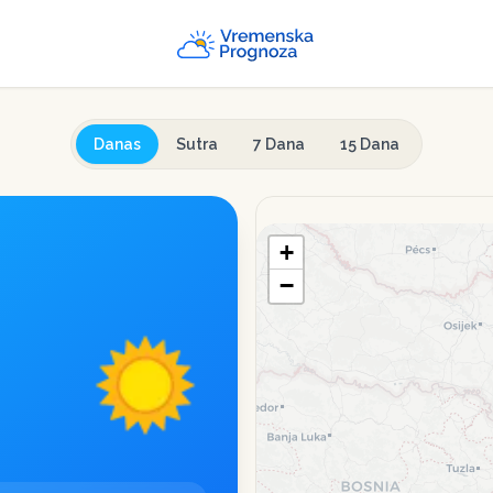
Danas
Sutra
7 Dana
15 Dana
+
−