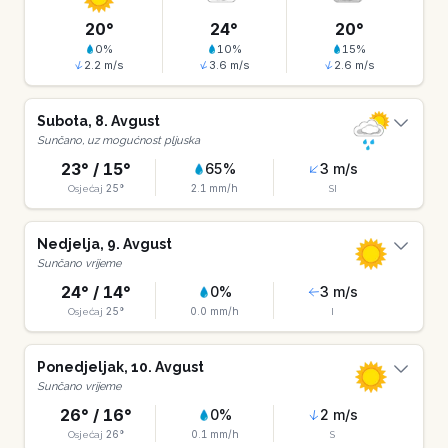
20
°
24
°
20
°
0
%
10
%
15
%
2.2
m/s
3.6
m/s
2.6
m/s
Subota
,
8
.
Avgust
Sunčano, uz mogućnost pljuska
23
° /
15
°
65
%
3
m/s
25
°
2.1
mm/h
Osjećaj
SI
Nedjelja
,
9
.
Avgust
Sunčano vrijeme
24
° /
14
°
0
%
3
m/s
25
°
0.0
mm/h
Osjećaj
I
Ponedjeljak
,
10
.
Avgust
Sunčano vrijeme
26
° /
16
°
0
%
2
m/s
26
°
0.1
mm/h
Osjećaj
S