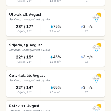
26
°
1.5
mm/h
Osjećaj
Z
Utorak
,
18
.
Avgust
Sunčano, uz mogućnost pljuska
23
° /
17
°
75
%
2
m/s
25
°
2.9
mm/h
Osjećaj
SZ
Srijeda
,
19
.
Avgust
Sunčano, uz mogućnost pljuska
22
° /
15
°
45
%
3
m/s
25
°
1.3
mm/h
Osjećaj
SZ
Četvrtak
,
20
.
Avgust
Sunčano, uz mogućnost pljuska
22
° /
14
°
65
%
3
m/s
25
°
2.1
mm/h
Osjećaj
SZ
Petak
,
21
.
Avgust
Sunčano, uz mogućnost pljuska