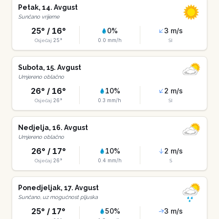
Petak
,
14
.
Avgust
Sunčano vrijeme
25
° /
16
°
0
%
3
m/s
25
°
0.0
mm/h
Osjećaj
SI
Subota
,
15
.
Avgust
Umjereno oblačno
26
° /
16
°
10
%
2
m/s
26
°
0.3
mm/h
Osjećaj
SI
Nedjelja
,
16
.
Avgust
Umjereno oblačno
26
° /
17
°
10
%
2
m/s
26
°
0.4
mm/h
Osjećaj
S
Ponedjeljak
,
17
.
Avgust
Sunčano, uz mogućnost pljuska
25
° /
17
°
50
%
3
m/s