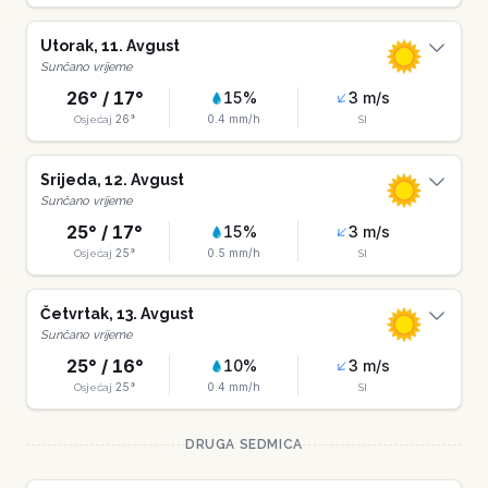
Utorak
,
11
.
Avgust
Sunčano vrijeme
26
° /
17
°
15
%
3
m/s
26
°
0.4
mm/h
Osjećaj
SI
Srijeda
,
12
.
Avgust
Sunčano vrijeme
25
° /
17
°
15
%
3
m/s
25
°
0.5
mm/h
Osjećaj
SI
Četvrtak
,
13
.
Avgust
Sunčano vrijeme
25
° /
16
°
10
%
3
m/s
25
°
0.4
mm/h
Osjećaj
SI
DRUGA SEDMICA