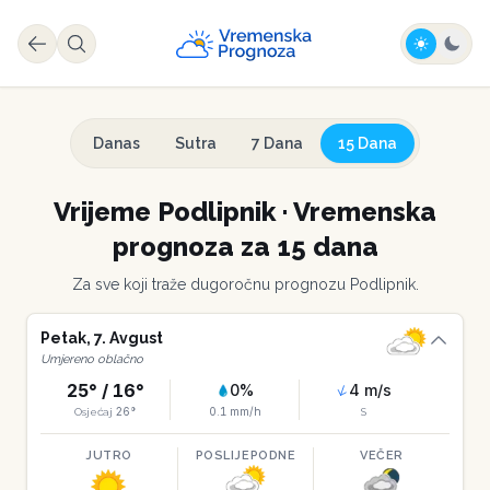
Danas
Sutra
7 Dana
15 Dana
Vrijeme
Podlipnik
·
Vremenska
prognoza za 15 dana
Za sve koji traže dugoročnu prognozu
Podlipnik
.
Petak
,
7
.
Avgust
Umjereno oblačno
25
° /
16
°
0
%
4
m/s
26
°
0.1
mm/h
Osjećaj
S
JUTRO
POSLIJEPODNE
VEČER