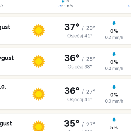
%
0
%
/s
2.1
m/s
37
°
gust
/
29
°
0
%
41
°
Osjećaj
0.2
mm/h
36
°
vgust
/
28
°
0
%
38
°
Osjećaj
0.0
mm/h
10
.
36
°
/
27
°
0
%
41
°
Osjećaj
0.0
mm/h
35
°
gust
/
27
°
5
%