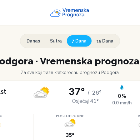
Danas
Sutra
7 Dana
15 Dana
odgora
·
Vremenska prognoza 
Za sve koji traže kratkoročnu prognozu
Podgora
.
37
°
st
/
26
°
0
%
41
°
Osjećaj
0.0
mm/h
RO
POSLIJEPODNE
°
35
°