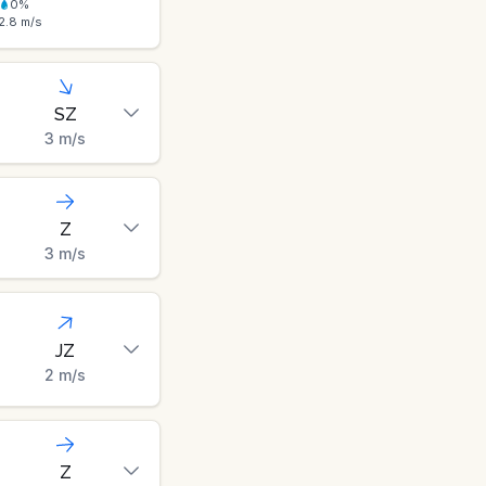
0
%
2.8
m/s
SZ
3
m/s
Z
3
m/s
JZ
2
m/s
Z