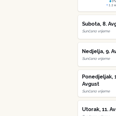
0
1.2
m
Subota
,
8
.
Av
Sunčano vrijeme
Nedjelja
,
9
.
A
Sunčano vrijeme
Ponedjeljak
,
Avgust
Sunčano vrijeme
Utorak
,
11
.
Av