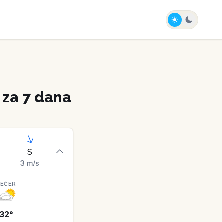
za 7 dana
S
3
m/s
VEČER
32
°