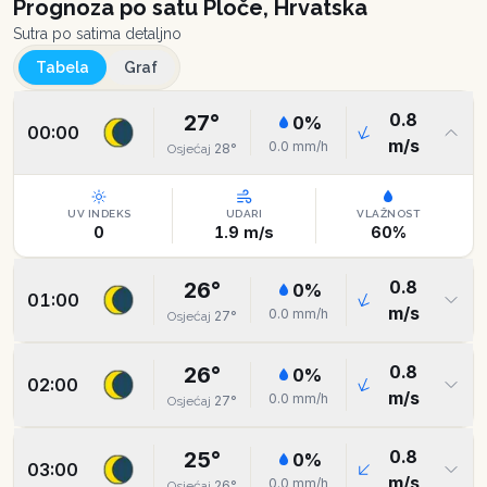
Prognoza po satu
Ploče, Hrvatska
Sutra po satima detaljno
Tabela
Graf
0.8
27
°
0
%
00:00
m/s
0.0
mm/h
28
°
Osjećaj
UV INDEKS
UDARI
VLAŽNOST
0
1.9
m/s
60
%
0.8
26
°
0
%
01:00
m/s
0.0
mm/h
27
°
Osjećaj
0.8
26
°
0
%
02:00
m/s
0.0
mm/h
27
°
Osjećaj
0.8
25
°
0
%
03:00
m/s
0.0
mm/h
26
°
Osjećaj