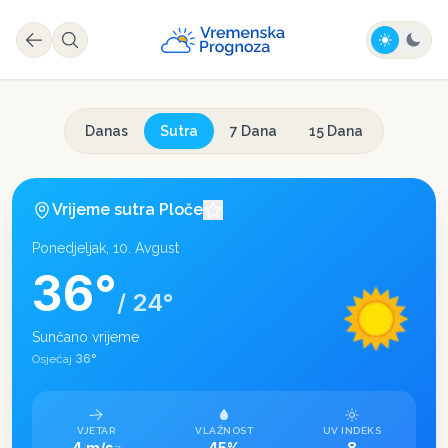
Danas
Sutra
7 Dana
15 Dana
Vrijeme sutra
Ploče
Ponedjeljak, 10. Avgust
36
°
/
24
°
Sunčano vrijeme
36
°
Osjećaj
VJETAR
VLAŽNOST
UV INDEKS
4 m/s
45%
8