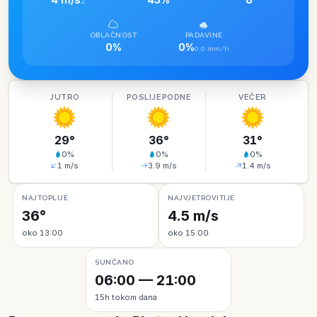
Z
OBLAČNOST
PADAVINE
0%
0%
0.0 mm/h
JUTRO
POSLIJEPODNE
VEČER
29
°
36
°
31
°
0
%
0
%
0
%
1
m/s
3.9
m/s
1.4
m/s
NAJTOPLIJE
NAJVJETROVITIJE
36°
4.5 m/s
oko 13:00
oko 15:00
SUNČANO
06:00 — 21:00
15h tokom dana