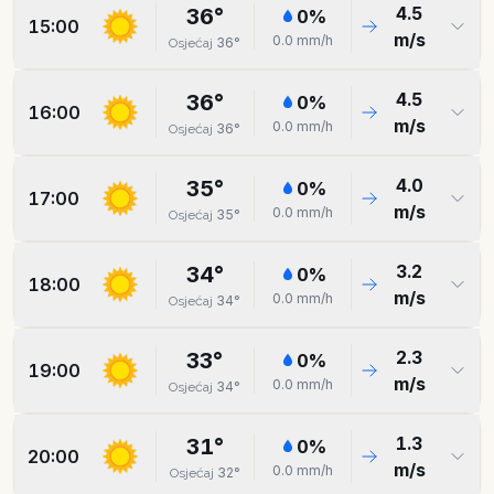
4.5
36
°
0
%
15:00
m/s
0.0
mm/h
36
°
Osjećaj
4.5
36
°
0
%
16:00
m/s
0.0
mm/h
36
°
Osjećaj
4.0
35
°
0
%
17:00
m/s
0.0
mm/h
35
°
Osjećaj
3.2
34
°
0
%
18:00
m/s
0.0
mm/h
34
°
Osjećaj
2.3
33
°
0
%
19:00
m/s
0.0
mm/h
34
°
Osjećaj
1.3
31
°
0
%
20:00
m/s
0.0
mm/h
32
°
Osjećaj