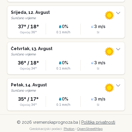
Srijeda
,
12
.
Avgust
Sunčano vrijeme
37
° /
18
°
0
%
3
m/s
36
°
0.1
mm/h
Osjećaj
SI
Četvrtak
,
13
.
Avgust
Sunčano vrijeme
36
° /
18
°
0
%
3
m/s
34
°
0.1
mm/h
Osjećaj
SI
Petak
,
14
.
Avgust
Sunčano vrijeme
35
° /
17
°
0
%
3
m/s
34
°
0.1
mm/h
Osjećaj
SI
©
2026
vremenskaprognoza.ba |
Politika privatnosti
Geolokacijski podaci:
Photon
i
OpenStreetMap