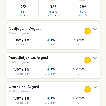
25
°
33
°
28
°
5
%
15
%
0
%
3
m/s
4.2
m/s
2
m/s
Nedjelja
,
9
.
Avgust
Sunčano vrijeme
35
° /
18
°
0
%
3
m/s
33
°
0.0
mm/h
Osjećaj
S
Ponedjeljak
,
10
.
Avgust
Sunčano vrijeme
36
° /
16
°
0
%
2
m/s
34
°
0.0
mm/h
Osjećaj
JI
Utorak
,
11
.
Avgust
Sunčano vrijeme
38
° /
18
°
0
%
2
m/s
35
°
0.0
mm/h
Osjećaj
SI