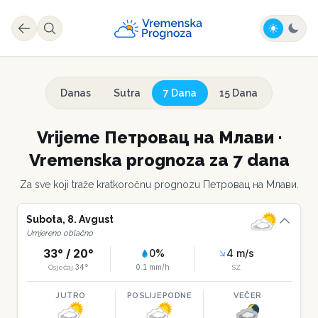
Danas
Sutra
7 Dana
15 Dana
Vrijeme
Петровац на Млави
·
Vremenska prognoza za 7 dana
Za sve koji traže kratkoročnu prognozu
Петровац на Млави
.
Subota
,
8
.
Avgust
Umjereno oblačno
33
° /
20
°
0
%
4
m/s
34
°
0.1
mm/h
Osjećaj
SZ
JUTRO
POSLIJEPODNE
VEČER