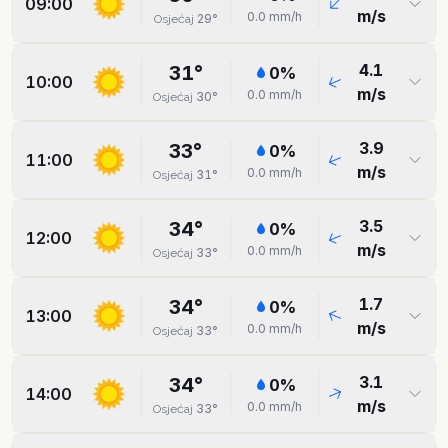
09:00
m/s
0.0
mm/h
29
°
Osjećaj
4.1
31
°
0
%
10:00
m/s
0.0
mm/h
30
°
Osjećaj
3.9
33
°
0
%
11:00
m/s
0.0
mm/h
31
°
Osjećaj
3.5
34
°
0
%
12:00
m/s
0.0
mm/h
33
°
Osjećaj
1.7
34
°
0
%
13:00
m/s
0.0
mm/h
33
°
Osjećaj
3.1
34
°
0
%
14:00
m/s
0.0
mm/h
33
°
Osjećaj