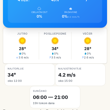
Z
OBLAČNOST
PADAVINE
0%
0%
0.0 mm/h
JUTRO
POSLIJEPODNE
VEČER
28
°
34
°
28
°
0
%
0
%
0
%
3.6
m/s
3.5
m/s
2.6
m/s
NAJTOPLIJE
NAJVJETROVITIJE
34°
4.2 m/s
oko 12:00
oko 15:00
SUNČANO
06:00 — 21:00
15h tokom dana