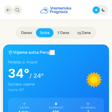
Danas
Sutra
7 Dana
15 Dana
Vrijeme sutra
Peroj
Nedjelja, 9. Avgust
34
°
/
24
°
Sunčano vrijeme
33
°
Osjećaj
VJETAR
VLAŽNOST
UV INDEKS
4 m/s
43%
7