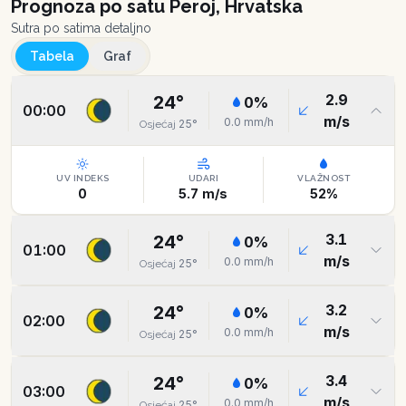
Prognoza po satu
Peroj, Hrvatska
Sutra po satima detaljno
Tabela
Graf
2.9
24
°
0
%
00:00
m/s
0.0
mm/h
25
°
Osjećaj
UV INDEKS
UDARI
VLAŽNOST
0
5.7
m/s
52
%
3.1
24
°
0
%
01:00
m/s
0.0
mm/h
25
°
Osjećaj
3.2
24
°
0
%
02:00
m/s
0.0
mm/h
25
°
Osjećaj
3.4
24
°
0
%
03:00
m/s
0.0
mm/h
25
°
Osjećaj