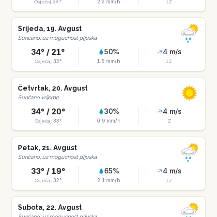
34
°
2.2
mm/h
Osjećaj
JZ
Srijeda
,
19
.
Avgust
Sunčano, uz mogućnost pljuska
34
° /
21
°
50
%
4
m/s
33
°
1.5
mm/h
Osjećaj
JZ
Četvrtak
,
20
.
Avgust
Sunčano vrijeme
34
° /
20
°
30
%
4
m/s
33
°
0.9
mm/h
Osjećaj
Z
Petak
,
21
.
Avgust
Sunčano, uz mogućnost pljuska
33
° /
19
°
65
%
4
m/s
32
°
2.1
mm/h
Osjećaj
JZ
Subota
,
22
.
Avgust
Sunčano, uz mogućnost pljuska