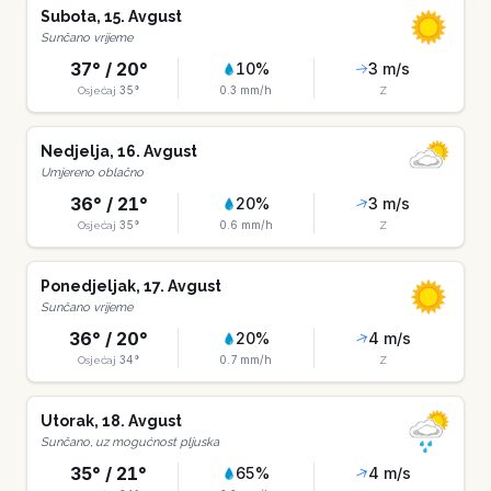
Subota
,
15
.
Avgust
Sunčano vrijeme
37
° /
20
°
10
%
3
m/s
35
°
0.3
mm/h
Osjećaj
Z
Nedjelja
,
16
.
Avgust
Umjereno oblačno
36
° /
21
°
20
%
3
m/s
35
°
0.6
mm/h
Osjećaj
Z
Ponedjeljak
,
17
.
Avgust
Sunčano vrijeme
36
° /
20
°
20
%
4
m/s
34
°
0.7
mm/h
Osjećaj
Z
Utorak
,
18
.
Avgust
Sunčano, uz mogućnost pljuska
35
° /
21
°
65
%
4
m/s