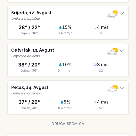
Srijeda
,
12
.
Avgust
Umjereno oblačno
38
° /
22
°
15
%
4
m/s
36
°
0.4
mm/h
Osjećaj
S
Četvrtak
,
13
.
Avgust
Umjereno oblačno
38
° /
20
°
10
%
3
m/s
36
°
0.4
mm/h
Osjećaj
SZ
Petak
,
14
.
Avgust
Umjereno oblačno
37
° /
20
°
5
%
4
m/s
36
°
0.3
mm/h
Osjećaj
SZ
DRUGA SEDMICA