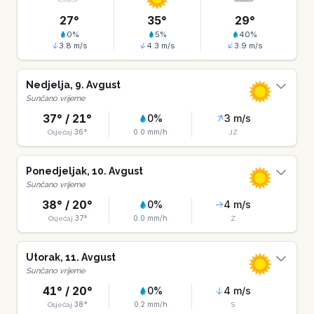
27
°
35
°
29
°
0
%
5
%
40
%
3.8
m/s
4.3
m/s
3.9
m/s
Nedjelja
,
9
.
Avgust
Sunčano vrijeme
37
° /
21
°
0
%
3
m/s
36
°
0.0
mm/h
Osjećaj
JZ
Ponedjeljak
,
10
.
Avgust
Sunčano vrijeme
38
° /
20
°
0
%
4
m/s
37
°
0.0
mm/h
Osjećaj
Z
Utorak
,
11
.
Avgust
Sunčano vrijeme
41
° /
20
°
0
%
4
m/s
38
°
0.2
mm/h
Osjećaj
S