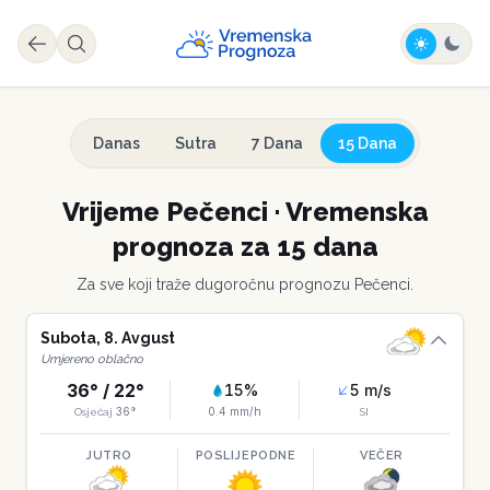
Danas
Sutra
7 Dana
15 Dana
Vrijeme
Pečenci
·
Vremenska
prognoza za 15 dana
Za sve koji traže dugoročnu prognozu
Pečenci
.
Subota
,
8
.
Avgust
Umjereno oblačno
36
° /
22
°
15
%
5
m/s
36
°
0.4
mm/h
Osjećaj
SI
JUTRO
POSLIJEPODNE
VEČER