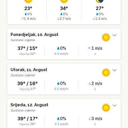
23
°
34
°
27
°
0
%
0
%
0
%
1.4
m/s
2.7
m/s
1.2
m/s
Ponedjeljak
,
10
.
Avgust
Sunčano vrijeme
37
° /
15
°
0
%
1
m/s
36
°
0.0
mm/h
Osjećaj
JI
Utorak
,
11
.
Avgust
Sunčano vrijeme
39
° /
16
°
0
%
2
m/s
37
°
0.0
mm/h
Osjećaj
S
Srijeda
,
12
.
Avgust
Sunčano vrijeme
39
° /
17
°
0
%
3
m/s
38
°
0.1
mm/h
Osjećaj
S