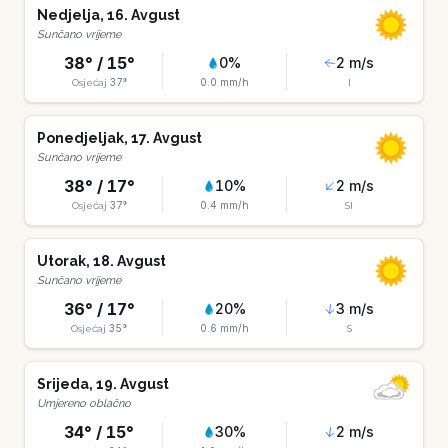
Nedjelja
,
16
.
Avgust
Sunčano vrijeme
38
° /
15
°
0
%
2
m/s
37
°
0.0
mm/h
Osjećaj
I
Ponedjeljak
,
17
.
Avgust
Sunčano vrijeme
38
° /
17
°
10
%
2
m/s
37
°
0.4
mm/h
Osjećaj
SI
Utorak
,
18
.
Avgust
Sunčano vrijeme
36
° /
17
°
20
%
3
m/s
35
°
0.6
mm/h
Osjećaj
S
Srijeda
,
19
.
Avgust
Umjereno oblačno
34
° /
15
°
30
%
2
m/s