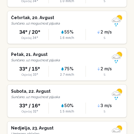
34
°
1.0
mm/h
Osjećaj
S
Četvrtak
,
20
.
Avgust
Sunčano, uz mogućnost pljuska
34
° /
20
°
55
%
2
m/s
34
°
1.6
mm/h
Osjećaj
S
Petak
,
21
.
Avgust
Sunčano, uz mogućnost pljuska
33
° /
15
°
75
%
2
m/s
33
°
2.7
mm/h
Osjećaj
S
Subota
,
22
.
Avgust
Sunčano, uz mogućnost pljuska
33
° /
16
°
50
%
3
m/s
32
°
1.5
mm/h
Osjećaj
S
Nedjelja
,
23
.
Avgust
Umjereno oblačno