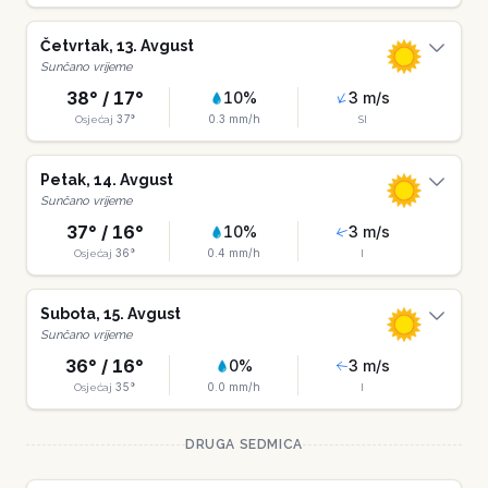
Četvrtak
,
13
.
Avgust
Sunčano vrijeme
38
° /
17
°
10
%
3
m/s
37
°
0.3
mm/h
Osjećaj
SI
Petak
,
14
.
Avgust
Sunčano vrijeme
37
° /
16
°
10
%
3
m/s
36
°
0.4
mm/h
Osjećaj
I
Subota
,
15
.
Avgust
Sunčano vrijeme
36
° /
16
°
0
%
3
m/s
35
°
0.0
mm/h
Osjećaj
I
DRUGA SEDMICA