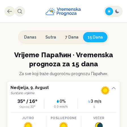
Danas
Sutra
7 Dana
15 Dana
Vrijeme
Параћин
·
Vremenska
prognoza za 15 dana
Za sve koji traže dugoročnu prognozu
Параћин
.
Nedjelja
,
9
.
Avgust
Sunčano vrijeme
35
° /
16
°
0
%
3
m/s
33
°
0.0
mm/h
Osjećaj
S
JUTRO
POSLIJEPODNE
VEČER