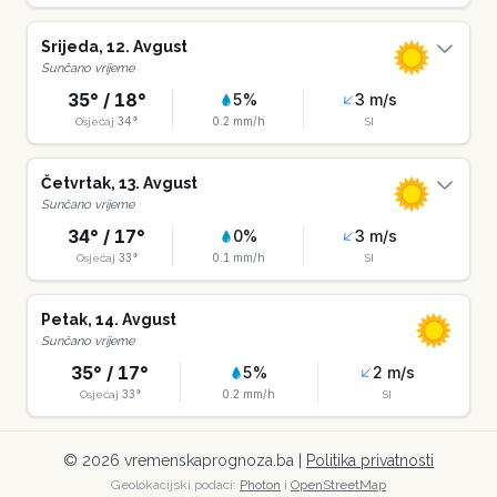
Srijeda
,
12
.
Avgust
Sunčano vrijeme
35
° /
18
°
5
%
3
m/s
34
°
0.2
mm/h
Osjećaj
SI
Četvrtak
,
13
.
Avgust
Sunčano vrijeme
34
° /
17
°
0
%
3
m/s
33
°
0.1
mm/h
Osjećaj
SI
Petak
,
14
.
Avgust
Sunčano vrijeme
35
° /
17
°
5
%
2
m/s
33
°
0.2
mm/h
Osjećaj
SI
©
2026
vremenskaprognoza.ba |
Politika privatnosti
Geolokacijski podaci:
Photon
i
OpenStreetMap