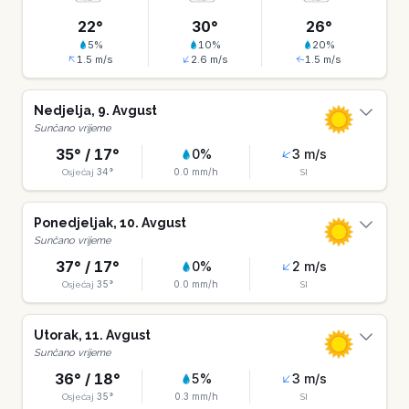
22
°
30
°
26
°
5
%
10
%
20
%
1.5
m/s
2.6
m/s
1.5
m/s
Nedjelja
,
9
.
Avgust
Sunčano vrijeme
35
° /
17
°
0
%
3
m/s
34
°
0.0
mm/h
Osjećaj
SI
Ponedjeljak
,
10
.
Avgust
Sunčano vrijeme
37
° /
17
°
0
%
2
m/s
35
°
0.0
mm/h
Osjećaj
SI
Utorak
,
11
.
Avgust
Sunčano vrijeme
36
° /
18
°
5
%
3
m/s
35
°
0.3
mm/h
Osjećaj
SI