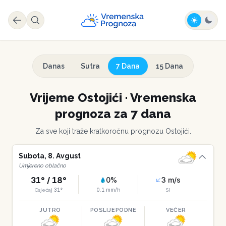
Danas
Sutra
7 Dana
15 Dana
Vrijeme
Ostojići
·
Vremenska
prognoza za 7 dana
Za sve koji traže kratkoročnu prognozu
Ostojići
.
Subota
,
8
.
Avgust
Umjereno oblačno
31
° /
18
°
0
%
3
m/s
31
°
0.1
mm/h
Osjećaj
SI
JUTRO
POSLIJEPODNE
VEČER