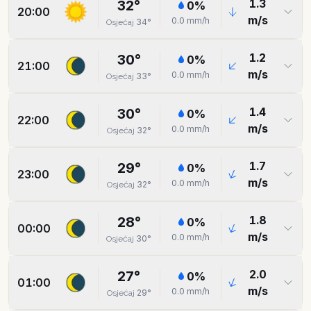
1.3
32
°
0
%
20:00
m/s
0.0
mm/h
34
°
Osjećaj
1.2
30
°
0
%
21:00
m/s
0.0
mm/h
33
°
Osjećaj
1.4
30
°
0
%
22:00
m/s
0.0
mm/h
32
°
Osjećaj
1.7
29
°
0
%
23:00
m/s
0.0
mm/h
32
°
Osjećaj
1.8
28
°
0
%
00:00
m/s
0.0
mm/h
30
°
Osjećaj
2.0
27
°
0
%
01:00
m/s
0.0
mm/h
29
°
Osjećaj