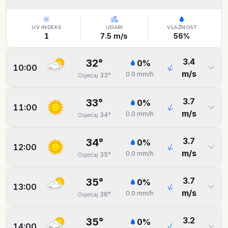
UV INDEKS
UDARI
VLAŽNOST
1
7.5
m/s
56
%
3.4
32
°
0
%
10:00
m/s
0.0
mm/h
33
°
Osjećaj
3.7
33
°
0
%
11:00
m/s
0.0
mm/h
34
°
Osjećaj
3.7
34
°
0
%
12:00
m/s
0.0
mm/h
35
°
Osjećaj
3.7
35
°
0
%
13:00
m/s
0.0
mm/h
36
°
Osjećaj
3.2
35
°
0
%
14:00