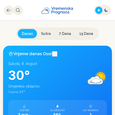
Danas
Sutra
7 Dana
15 Dana
Vrijeme danas
Osor
Subota, 8. Avgust
30
°
Umjereno oblačno
31
°
Osjećaj
VJETAR
VLAŽNOST
UV INDEKS
3 m/s
56%
1