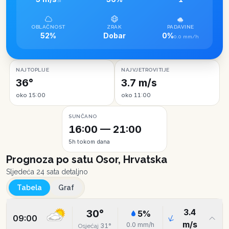
SI
OBLAČNOST
ZRAK
PADAVINE
52%
Dobar
0%
0.0 mm/h
NAJTOPLIJE
NAJVJETROVITIJE
36°
3.7 m/s
oko 15:00
oko 11:00
SUNČANO
16:00 — 21:00
5h tokom dana
Prognoza po satu
Osor, Hrvatska
Sljedeća 24 sata detaljno
Tabela
Graf
3.4
30
°
5
%
09:00
m/s
0.0
mm/h
31
°
Osjećaj