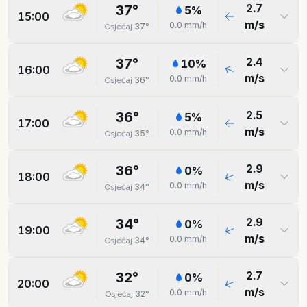
2.7
37
°
5
%
15:00
m/s
0.0
mm/h
37
°
Osjećaj
2.4
37
°
10
%
16:00
m/s
0.0
mm/h
36
°
Osjećaj
2.5
36
°
5
%
17:00
m/s
0.0
mm/h
35
°
Osjećaj
2.9
36
°
0
%
18:00
m/s
0.0
mm/h
34
°
Osjećaj
2.9
34
°
0
%
19:00
m/s
0.0
mm/h
34
°
Osjećaj
2.7
32
°
0
%
20:00
m/s
0.0
mm/h
32
°
Osjećaj