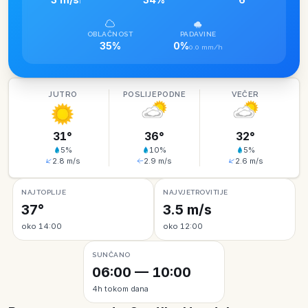
I
OBLAČNOST
PADAVINE
35%
0%
0.0 mm/h
JUTRO
POSLIJEPODNE
VEČER
31
°
36
°
32
°
5
%
10
%
5
%
2.8
m/s
2.9
m/s
2.6
m/s
NAJTOPLIJE
NAJVJETROVITIJE
37°
3.5 m/s
oko 14:00
oko 12:00
SUNČANO
06:00 — 10:00
4h tokom dana