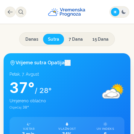
Danas
Sutra
7 Dana
15 Dana
Vrijeme sutra
Opatija
Petak, 7. Avgust
37
°
/
28
°
Umjereno oblačno
38
°
Osjećaj
VJETAR
VLAŽNOST
UV INDEKS
3 m/s
34%
6