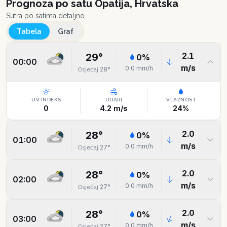
Prognoza po satu
Opatija, Hrvatska
Sutra po satima detaljno
Tabela
Graf
2.1
29
°
0
%
00:00
m/s
0.0
mm/h
28
°
Osjećaj
UV INDEKS
UDARI
VLAŽNOST
0
4.2
m/s
24
%
2.0
28
°
0
%
01:00
m/s
0.0
mm/h
27
°
Osjećaj
2.0
28
°
0
%
02:00
m/s
0.0
mm/h
27
°
Osjećaj
2.0
28
°
0
%
03:00
m/s
0.0
mm/h
27
°
Osjećaj