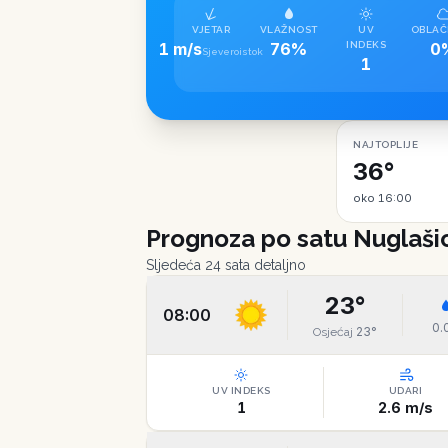
VJETAR
VLAŽNOST
UV
OBLAČ
1 m/s
76%
INDEKS
0
Sjeveroistok
1
NAJTOPLIJE
36°
oko 16:00
Prognoza po satu
Nuglaši
Sljedeća 24 sata detaljno
23
°
08:00
0.
23
°
Osjećaj
UV INDEKS
UDARI
1
2.6
m/s