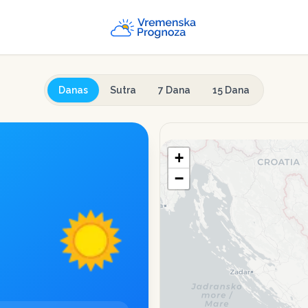
Danas
Sutra
7 Dana
15 Dana
+
−