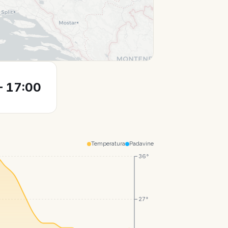
Leaflet
|
© CartoDB
 17:00
Temperatura
Padavine
36°
27°