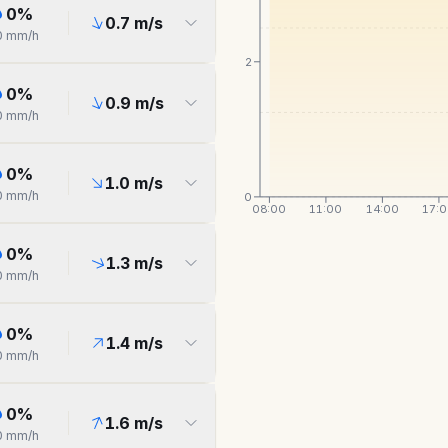
0
%
0.7
m/s
0
mm/h
2
0
%
0.9
m/s
0
mm/h
0
%
1.0
m/s
0
mm/h
0
08:00
11:00
14:00
17:
0
%
1.3
m/s
0
mm/h
0
%
1.4
m/s
0
mm/h
0
%
1.6
m/s
0
mm/h