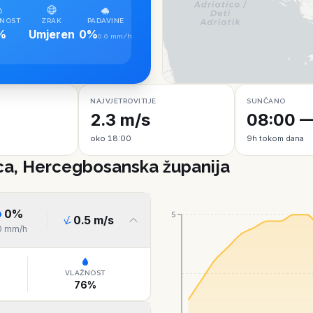
NOST
ZRAK
PADAVINE
%
Umjeren
0%
0.0 mm/h
NAJVJETROVITIJE
SUNČANO
2.3 m/s
08:00 —
oko 18:00
9h tokom dana
ca, Hercegbosanska županija
0
%
5
0.5
m/s
0
mm/h
VLAŽNOST
76
%