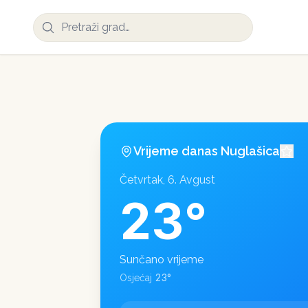
Vrijeme danas
Nuglašica
Četvrtak, 6. Avgust
23
°
Sunčano vrijeme
23
°
Osjećaj