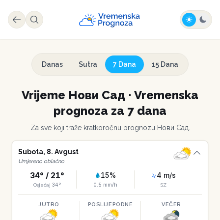
Danas
Sutra
7 Dana
15 Dana
Vrijeme
Нови Сад
·
Vremenska
prognoza za 7 dana
Za sve koji traže kratkoročnu prognozu
Нови Сад
.
Subota
,
8
.
Avgust
Umjereno oblačno
34
° /
21
°
15
%
4
m/s
34
°
0.5
mm/h
Osjećaj
SZ
JUTRO
POSLIJEPODNE
VEČER