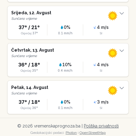
Srijeda
,
12
.
Avgust
Sunčano vrijeme
37
° /
21
°
0
%
4
m/s
37
°
0.1
mm/h
Osjećaj
SI
Četvrtak
,
13
.
Avgust
Sunčano vrijeme
36
° /
18
°
10
%
4
m/s
35
°
0.4
mm/h
Osjećaj
SI
Petak
,
14
.
Avgust
Sunčano vrijeme
37
° /
18
°
0
%
3
m/s
36
°
0.1
mm/h
Osjećaj
SI
©
2026
vremenskaprognoza.ba |
Politika privatnosti
Geolokacijski podaci:
Photon
i
OpenStreetMap