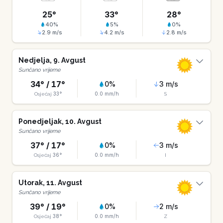
25
°
33
°
28
°
40
%
5
%
0
%
2.9
m/s
4.2
m/s
2.8
m/s
Nedjelja
,
9
.
Avgust
Sunčano vrijeme
34
° /
17
°
0
%
3
m/s
33
°
0.0
mm/h
Osjećaj
S
Ponedjeljak
,
10
.
Avgust
Sunčano vrijeme
37
° /
17
°
0
%
3
m/s
36
°
0.0
mm/h
Osjećaj
I
Utorak
,
11
.
Avgust
Sunčano vrijeme
39
° /
19
°
0
%
2
m/s
38
°
0.0
mm/h
Osjećaj
Z