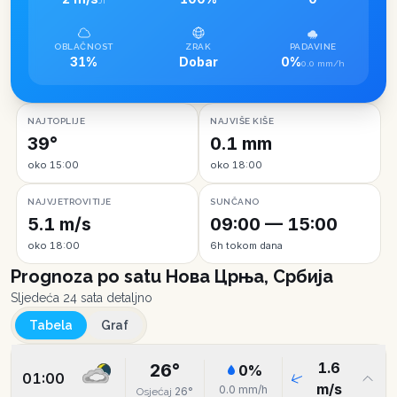
JI
OBLAČNOST
ZRAK
PADAVINE
31%
Dobar
0%
0.0 mm/h
NAJTOPLIJE
NAJVIŠE KIŠE
39°
0.1 mm
oko 15:00
oko 18:00
NAJVJETROVITIJE
SUNČANO
5.1 m/s
09:00 — 15:00
oko 18:00
6h tokom dana
Prognoza po satu
Нова Црња, Србија
Sljedeća 24 sata detaljno
Tabela
Graf
1.6
26
°
0
%
01:00
m/s
0.0
mm/h
26
°
Osjećaj