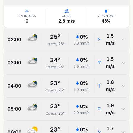
UV INDEKS
UDARI
VLAŽNOST
0
2.8
m/s
43
%
1.5
25
°
0
%
02:00
m/s
0.0
mm/h
26
°
Osjećaj
1.5
24
°
0
%
03:00
m/s
0.0
mm/h
25
°
Osjećaj
1.6
23
°
0
%
04:00
m/s
0.0
mm/h
25
°
Osjećaj
1.9
23
°
0
%
05:00
m/s
0.0
mm/h
25
°
Osjećaj
1.7
23
°
0
%
06:00