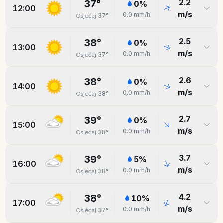
2.2
37
°
0
%
12:00
m/s
0.0
mm/h
37
°
Osjećaj
2.5
38
°
0
%
13:00
m/s
0.0
mm/h
37
°
Osjećaj
2.6
38
°
0
%
14:00
m/s
0.0
mm/h
38
°
Osjećaj
2.7
39
°
0
%
15:00
m/s
0.0
mm/h
38
°
Osjećaj
3.7
39
°
5
%
16:00
m/s
0.0
mm/h
38
°
Osjećaj
4.2
38
°
10
%
17:00
m/s
0.0
mm/h
37
°
Osjećaj