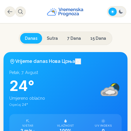
Danas
Sutra
7 Dana
15 Dana
Vrijeme danas
Нова Црња
Petak, 7. Avgust
24
°
Umjereno oblačno
24
°
Osjećaj
VJETAR
VLAŽNOST
UV INDEKS
2 m/s
100%
0