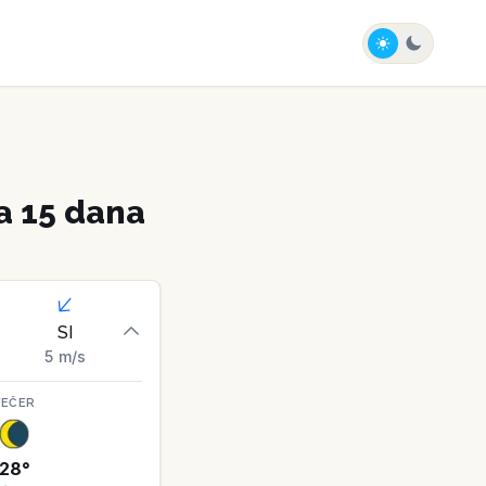
a 15 dana
SI
5
m/s
VEČER
28
°