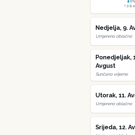
0
3.6
m
Nedjelja
,
9
.
A
Umjereno oblačno
Ponedjeljak
,
Avgust
Sunčano vrijeme
Utorak
,
11
.
Av
Umjereno oblačno
Srijeda
,
12
.
Av