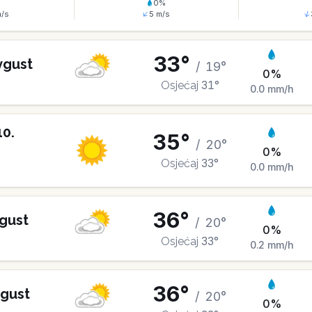
%
0
%
/s
5
m/s
33
°
vgust
/
19
°
0
%
31
°
Osjećaj
0.0
mm/h
10
.
35
°
/
20
°
0
%
33
°
Osjećaj
0.0
mm/h
36
°
gust
/
20
°
0
%
33
°
Osjećaj
0.2
mm/h
36
°
gust
/
20
°
0
%