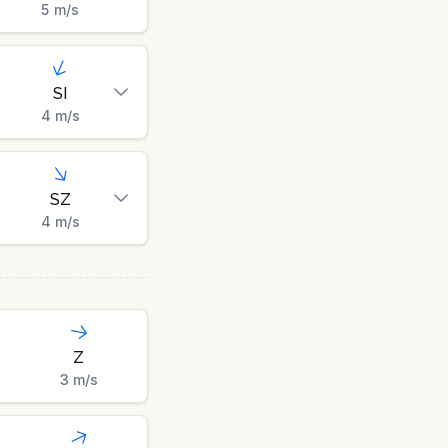
5
m/s
SI
4
m/s
SZ
4
m/s
Z
3
m/s