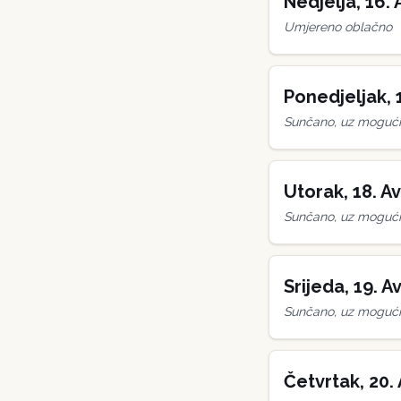
Nedjelja
,
16
.
Umjereno oblačno
Ponedjeljak
,
Sunčano, uz mogućn
Utorak
,
18
.
Av
Sunčano, uz mogućn
Srijeda
,
19
.
Av
Sunčano, uz mogućn
Četvrtak
,
20
.