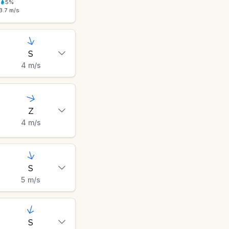
5
%
3.7
m/s
S
4
m/s
Z
4
m/s
S
5
m/s
S