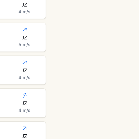
JZ
4
m/s
JZ
5
m/s
JZ
4
m/s
JZ
4
m/s
JZ