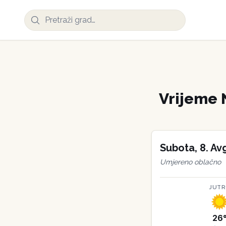
Vrijeme
Subota
,
8
.
Av
Umjereno oblačno
JUT
26