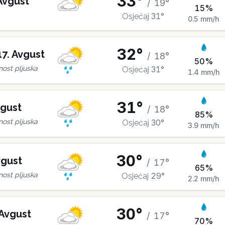
33
°
Avgust
/
19
°
15
%
31
°
Osjećaj
0.5
mm/h
32
°
17
.
Avgust
/
18
°
50
%
31
°
ost pljuska
Osjećaj
1.4
mm/h
31
°
gust
/
18
°
85
%
30
°
ost pljuska
Osjećaj
3.9
mm/h
30
°
gust
/
17
°
65
%
29
°
ost pljuska
Osjećaj
2.2
mm/h
30
°
Avgust
/
17
°
70
%