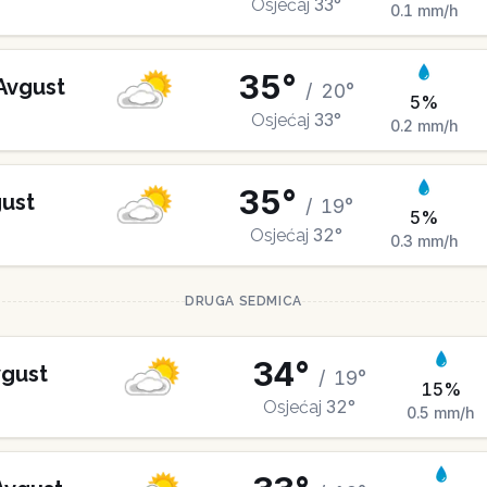
33
°
Osjećaj
0.1
mm/h
35
°
Avgust
/
20
°
5
%
33
°
Osjećaj
0.2
mm/h
35
°
ust
/
19
°
5
%
32
°
Osjećaj
0.3
mm/h
DRUGA SEDMICA
34
°
gust
/
19
°
15
%
32
°
Osjećaj
0.5
mm/h