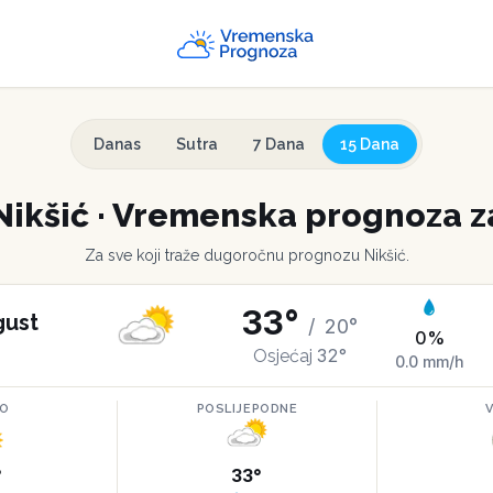
Danas
Sutra
7 Dana
15 Dana
Nikšić
·
Vremenska prognoza z
Za sve koji traže dugoročnu prognozu
Nikšić
.
33
°
gust
/
20
°
0
%
32
°
Osjećaj
0.0
mm/h
RO
POSLIJEPODNE
°
33
°